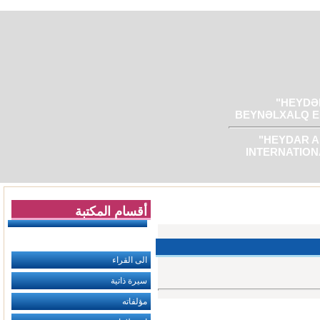
"HEYDƏR
BEYNƏLXALQ E
"HEYDAR A
INTERNATION
أقسام المكتبة
الى القراء
سيرة ذاتية
مؤلفاته