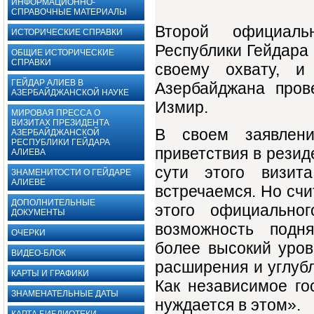
ИНФОРМАЦИОННО-
СПРАВОЧНЫЕ МАТЕРИАЛЫ
Второй официаль
ИСТОРИЧЕСКИЕ СПРАВКИ
Республики Гейдара 
ОБЩИЕ ИСТОРИЧЕСКИЕ
СПРАВКИ
своему охвату, и
ГЕЙДАР АЛИЕВ В
Азербайджана пров
АЗЕРБАЙДЖАНСКОЙ НАУКЕ
Измир.
МИРОВАЯ ПРЕССА О
ВИЗИТАХ ПРЕЗИДЕНТА
В своем заявлен
АЗЕРБАЙДЖАНСКОЙ
РЕСПУБЛИКИ ГЕЙДАРА
приветствия в резид
АЛИЕВА
сути этого визит
ЗНАМЕНИТОСТИ О ГЕЙДАРЕ
АЛИЕВЕ
встречаемся. Но счи
ДОПОЛНИТЕЛЬНЫЕ
этого офи­циальн
ДОКУМЕНТЫ ‎
возможность под­н
ОЧЕРКИ
более вы­сокий уров
ВИДЕО-БЛОК
расширения и углубл
КАРТЫ И ГРАФИКИ
Как независи­мое г
ЗНАМЕНАТЕЛЬНЫЕ ДАТЫ
нуждается в этом».