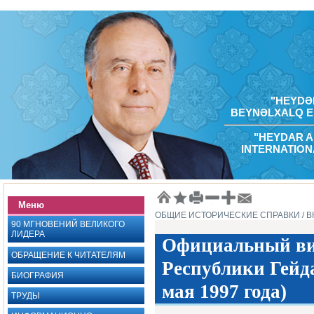
"HEYDƏR
BEYNƏLXALQ E
"HEYDAR A
INTERNATION
Меню
ОБЩИЕ ИСТОРИЧЕСКИЕ СПРАВКИ
/ 
90 МГНОВЕНИЙ ВЕЛИКОГО
ЛИДЕРА
Официальный ви
ОБРАЩЕНИЕ К ЧИТАТЕЛЯМ
Республики Гейд
БИОГРАФИЯ
мая 1997 года)
ТРУДЫ