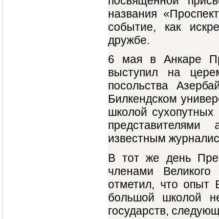
посвященной прис
названия «Проспек
событие, как искр
дружбе.
6 мая в Анкаре П
выступил на цере
посольства Азерба
Билкендском универ
школой сухопутных 
представителями 
известным журналис
В тот же день Пре
членами Великого
отметил, что опыт 
большой школой н
государств, следующ