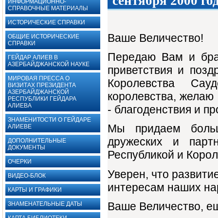
сентября 2000 го
ИНФОРМАЦИОННО-
СПРАВОЧНЫЕ МАТЕРИАЛЫ
ИСТОРИЧЕСКИЕ СПРАВКИ
Ваше Величество!
ОБЩИЕ ИСТОРИЧЕСКИЕ
СПРАВКИ
Передаю Вам и бра
ГЕЙДАР АЛИЕВ В
АЗЕРБАЙДЖАНСКОЙ НАУКЕ
приветствия и позд
МИРОВАЯ ПРЕССА О
Королевства Сау
ВИЗИТАХ ПРЕЗИДЕНТА
АЗЕРБАЙДЖАНСКОЙ
королевства, желаю 
РЕСПУБЛИКИ ГЕЙДАРА
АЛИЕВА
- благоденствия и пр
ЗНАМЕНИТОСТИ О ГЕЙДАРЕ
Мы придаем боль
АЛИЕВЕ
дружеских и парт
ДОПОЛНИТЕЛЬНЫЕ
ДОКУМЕНТЫ ‎
Республикой и Коро
ОЧЕРКИ
Уверен, что развити
ВИДЕО-БЛОК
интересам наших на
КАРТЫ И ГРАФИКИ
Ваше Величество, е
ЗНАМЕНАТЕЛЬНЫЕ ДАТЫ