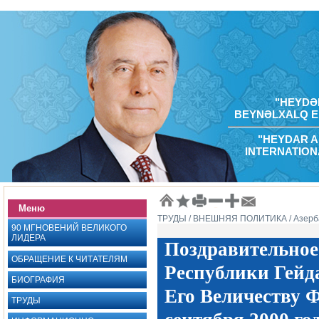
"HEYDƏR
BEYNƏLXALQ E
"HEYDAR A
INTERNATION
Меню
ТРУДЫ
/ ВНЕШНЯЯ ПОЛИТИКА
/ Азерб
90 МГНОВЕНИЙ ВЕЛИКОГО
ЛИДЕРА
Поздравительное
ОБРАЩЕНИЕ К ЧИТАТЕЛЯМ
Республики Гейд
БИОГРАФИЯ
Его Величеству Ф
ТРУДЫ