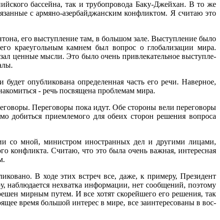
йского бас­сейна, так и трубопровода Ба­ку-Джейхан. В то же
вязанные с армяно-азербайджанским конфликтом. Я считаю это
она, его выступление там, в большом зале. Выступление было
его краеугольным кам­нем был вопрос о глобализа­ции мира.
азал ценные мысли. Это было очень привлекательное выступле­
алы.
ти будет опубликована определенная часть его речи. Наверное,
­накомиться - речь посвяще­на проблемам мира.
еговоры. Переговоры пока идут. Обе сто­роны вели переговоры
мо добиться приемлемо­го для обеих сторон решения вопроса
ии со мной, министром иностран­ных дел и другими лицами,
о конфлик­та. Считаю, что это была очень важная, интересная
м.
иковано. В хо­де этих встреч все, даже, к примеру, Президент
, наблюдается не­хватка информации, нет сооб­щений, поэтому
решен мирным путем. И все хотят скорейшего его реше­ния, так
оящее время большой интерес в ми­ре, все заинтересованы в вос­