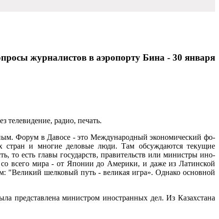
просы журналистов в аэропорту Бина - 30 января
з телевидение, радио, печать.
рным. Фо­рум в Давосе - это Междуна­родный экономический фо­
их стран и многие дело­вые люди. Там обсуждаются текущие
ь, то есть главы государств, прави­тельств или министры ино­
 со всего мира - от Японии до Америки, и даже из Латинской
м: "Ве­ликий шелковый путь - вели­кая игра». Однако основной
ыла пред­ставлена министром ино­странных дел. Из Казахстана