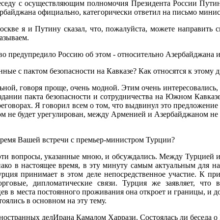
еседу с осуществляю­щим полномочия Президента России Путин
рбайд­жана официально, категори­чески ответил на письмо ми­ни
скве я и Путину сказал, что, пожалуйста, можете на­править св
­зываем.
тво предупредило Россию об этом - относи­тельно Азербайджана и
анные с пактом безопасности на Кавказе? Как относятся к этому 
альной, говоря проще, очень модной. Этим очень интересовались,
оздании пакта безопасности и сотрудниче­ства на Южном Кавказ
оворах. Я го­ворил всем о том, что выдви­нул это предложение в 
не будет урегулиро­ван, между Арменией и Азер­байджаном не бу
 время Вашей встречи с премьер-минист­ром Турции?
ти вопросы, ука­занные мною, и обсужда­лись. Между Турцией и 
ако в настоящее вре­мя, в эту минуту самым акту­альным для на
Турция принимает в этом деле непосредственное уча­стие. К п
говые, дипломатические связи. Тур­ция же заявляет, что 
 в места посто­янного проживания она от­кроет и границы, и дор
ялись в основном на эту тему.
иностранных делИрана Камалом Харрази. Со­стоялась ли беседа 