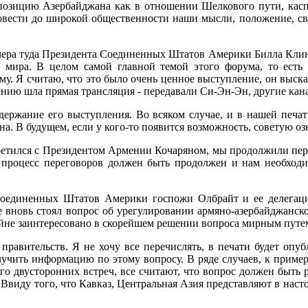
 позицию Азербайд­жана как в отношении Шелко­вого пути, каспи
довести до широкой общест­венности наши мысли, поло­жение, с
ера туда Прези­дента Соединенных Штатов Америки Билла Клинт
 мира. В целом самой главной темой этого форума, то есть 
. Я считаю, что это было очень ценное вы­ступление, он выск
дению шла прямая тран­сляция - передавали Си-Эн-Эн, другие кан
со­держание его выступления. Во всяком случае, и в нашей печа
на. В бу­дущем, если у кого-то появит­ся возможность, советую оз
стретился с Президен­том Армении Кочаряном, мы продолжили пер
процесс переговоров должен быть продолжен и нам необ­ходи
 Соединенных Шта­тов Америки госпожи Ол­брайт и ее делегац
е вновь стоял вопрос об урегулировании армяно-азербайджанског
айне заинтересовано в скорейшем решении вопроса мирным путе
правительств. Я не хочу все перечислять, в печа­ти будет опубл
учить информацию по этому вопросу. В ряде случаев, к примеру
го двусторонних встреч, все счи­тают, что вопрос должен быть 
. Ввиду того, что Кавказ, Центральная Азия представляют в наст