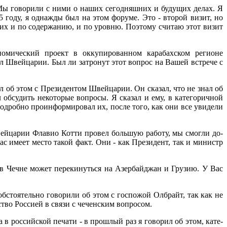
 Мы говорили с ними о наших сегодняшних и будущих делах. Я
 году, я однажды был на этом фору­ме. Это - второй визит, но
их и по содержанию, и по уровню. Поэ­тому считаю этот визит
мический проект в окку­пированном карабахском ре­гионе
 Швейца­рии. Был ли затронут этот во­прос на
Вашей встрече с
 об этом с Президентом Швейцарии. Он сказал, что не знал об
обсудить некоторые вопросы. Я сказал и ему, в кате­горичной
 подробно проинформировал их, после того, как они все увидели
вейцарии Флавио Котти провел боль­шую работу, мы смогли до­
с имеет ме­сто такой факт. Они - как Президент, так и министр
 в Чечне может перекинуться на Азер­байджан и Грузию. У Вас
бстоятельно говорили об этом с госпожой Олбрайт, так как не
тво Россией в связи с чеченским вопросом.
в российской печати - в прошлый раз я говорил об этом, кате­