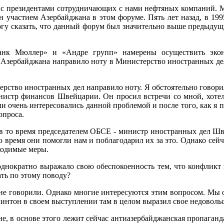
и с президентами сотрудничающих с нами нефтя­ных компаний.
участием Азер­байджана в этом форуме. Пять лет назад, в 1995
могу сказать, что дан­ный форум был значительно выше предыдущ
анк Мюллер» и «Андре групп» намерены осуществить эконо
 Азербайджана направило ноту в Министерст­во иностранных дел
тво иностранных дел направило ноту. Я обсто­ятельно говорил
и­нистр финансов Швейцарии. Он просил встречи со мной, хотел 
они очень интересовались данной проб­лемой и после того, как я
опроса.
 в то время председате­лем ОБСЕ - министр ино­странных дел Ш
то время они помогли нам и поблагодарил их за это. Однако сейча
бходимые меры.
еоднократно выра­жало свою обеспокоенность тем, что конфликт
ать по этому поводу?
не говорили. Однако многие интересуются этим вопросом. Мы о
интон в своем выступле­нии там в целом выразил свое недовольс
, в основе этого лежит сейчас антиазербайджанская пропаганда 