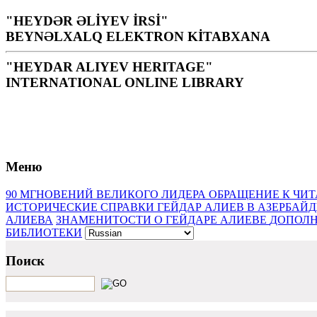
"HEYDƏR ƏLİYEV İRSİ"
BEYNƏLXALQ ELEKTRON KİTABXANA
"HEYDAR ALIYEV HERITAGE"
INTERNATIONAL ONLINE LIBRARY
Библиотека – святое место для народа, нации, источни
Г.Алиев
Меню
90 МГНОВЕНИЙ ВЕЛИКОГО ЛИДЕРА
ОБРАЩЕНИЕ К ЧИ
ИСТОРИЧЕСКИЕ СПРАВКИ
ГЕЙДАР АЛИЕВ В АЗЕРБАЙ
АЛИЕВА
ЗНАМЕНИТОСТИ О ГЕЙДАРЕ АЛИЕВЕ
ДОПОЛН
БИБЛИОТЕКИ
Поиск