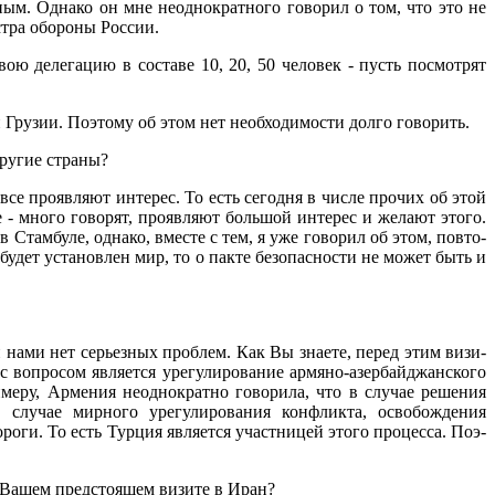
ым. Однако он мне неоднократного говорил о том, что это не
стра обороны России.
ою делегацию в составе 10, 20, 50 человек - пусть посмотрят
 Грузии. Поэтому об этом нет не­обходимости долго говорить.
другие страны?
 все проявляют интерес. То есть сегодня в числе прочих об этой
е - много говорят, проявляют большой интерес и желают этого.
Стам­буле, однако, вместе с тем, я уже говорил об этом, повто­
дет установ­лен мир, то о пакте безопас­ности не может быть и
нами нет серьезных проблем. Как Вы знаете, перед этим визи­
с вопросом яв­ляется урегулирование армя­но-азербайджанского
римеру, Армения неоднократно говорила, что в случае решения
в случае мирного урегулирования конфликта, освобождения
оги. То есть Турция является уча­стницей этого процесса. Поэ­
о Вашем предстоящем визите в Иран?