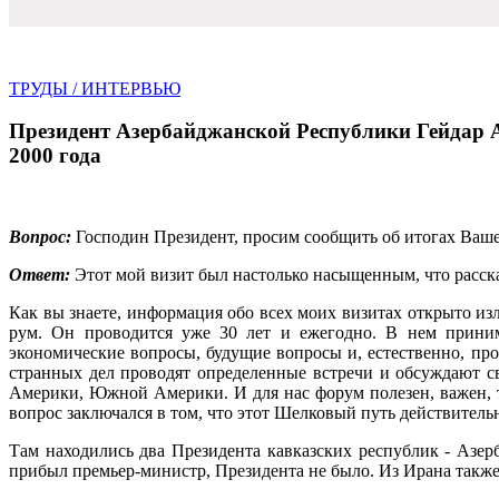
ТРУДЫ
/ ИНТЕРВЬЮ
Президент Азербайджанской Республики Гейдар А
2000 года
Вопрос:
Господин Прези­дент, просим сообщить об итогах Ваше
Ответ:
Этот мой визит был настолько насыщенным, что рассказ
Как вы знаете, информация обо всех моих визитах открыто изл
рум. Он проводится уже 30 лет и ежегодно. В нем прини­м
экономические воп­росы, будущие вопросы и, естественно, про
странных дел проводят опре­деленные встречи и обсужда­ют 
Америки, Юж­ной Америки. И для нас форум по­лезен, важен, т
вопрос заключался в том, что этот Шелковый путь действи­тельно 
Там находились два Пре­зидента кавказских респуб­лик - Азе
прибыл премьер-министр, Президента не было. Из Ира­на такж