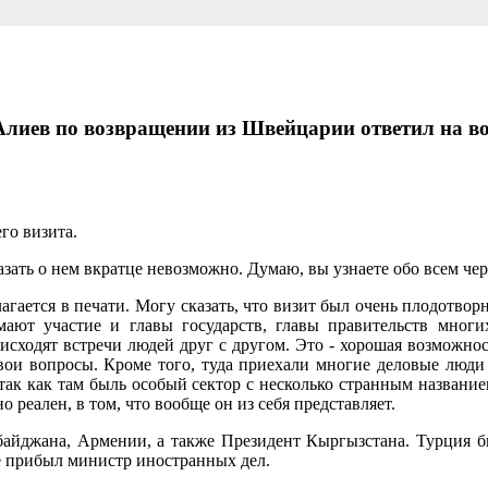
лиев по возвращении из Швейцарии ответил на во
го визита.
ать о нем вкратце невозможно. Думаю, вы узнаете обо всем чере
агается в печати. Могу сказать, что визит был очень плодотво
ают участие и главы госу­дарств, главы правительств мног
исходят встречи людей друг с другом. Это - хорошая возможност
свои вопросы. Кроме того, туда приехали многие деловые люди
ак как там быль особый сектор с несколь­ко странным название
реален, в том, что во­обще он из себя представля­ет.
рбайджана, Арме­нии, а также Президент Кыр­гызстана. Турция б
е прибыл министр иностранных дел.