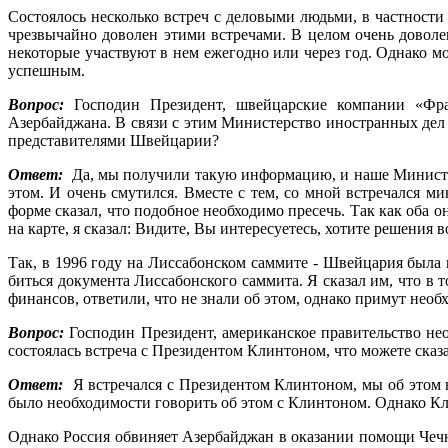
Состоялось несколько встреч с деловыми людьми, в частност
чрезвычайно доволен этими встречами. В целом очень доволен 
некоторые участвуют в нем ежегодно или через год. Од­нако 
ус­пешным.
Вопрос:
Господин Прези­дент, швейцарские компании «Фр
Азербайджана. В связи с этим Министерство ино­странных дел
представителями Швейца­рии?
Ответ:
Да, мы получили такую информацию, и наше Министерс
этом. И очень смутился. Вместе с тем, со мной встречался м
форме сказал, что подобное необходимо пре­сечь. Так как оба 
на карте, я сказал: Видите, Вы интересуетесь, хотите решения в
Так, в 1996 году на Лиссабон­ском саммите - Швейцария была
биться документа Лиссабон­ского саммита. Я сказал им, что в 
финансов, ответили, что не знали об этом, однако при­мут нео
Вопрос:
Господин Прези­дент, американское прави­тельство н
состоялась встреча с Президентом Клин­тоном, что можете сказ
Ответ:
Я встречался с Президентом Клинтоном, мы об этом 
было не­обходимости говорить об этом с Клинтоном. Однако Кл
Однако Россия обвиняет Азербайджан в оказании по­мощи Чечне