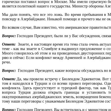
горически поставил вопрос в Москве. Мы имели серьез­ную б
является по­литикой нашего государства. Министр обороны Азе
Мы дали понять, что все это ложь. Во время пребывания в Мо
повсюду в Азербайджане. Никакой по­мощи и прочего мы не ока
Во всяком случае, Вам из­вестно, что американское правительс
Вопрос:
Господин Прези­дент, были ли у Вас обсужде­ния, связ
Ответ:
Знаете, в настоя­щее время эта тема стала очень акту
теме - как вы знаете в Стамбуле я выдвинул пред­ложение о с
Много говорилось об этом и на проведенных дву­сторонних перег
ряю и сейчас: Если конфликт между Арменией и Азербай­джаном 
речи.
Вопрос:
Господин Прези­дент, какие вопросы обсуж­дались во
Ответ:
Да, мы провели встречу с Бюлендом Эджевитом. Вот э
том я находился в Турции и со всеми провел перегово­ры. Одн
кон­фликта. Здесь присутствует и турецкий фактор, так как 
вопроса Турция должна открыть границы и установить тор
оккупированных азербайд­жанских земель, возвращения беженцев
тому наши переговоры с ува­жаемым Бюлендом Эджевитом состо
Вопрос:
Господин Прези­дент, Вы встретились и с ми­нистром 