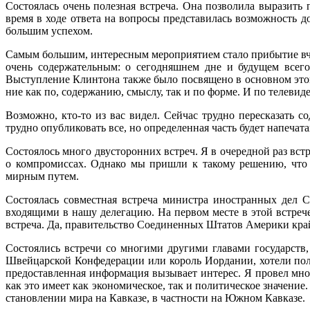
Состоялась очень полез­ная встреча. Она позволила выразить
время в ходе ответа на вопросы представилась возможность 
большим успехом.
Самым большим, интерес­ным мероприятием стало прибытие вч
очень содержательным: о се­годняшнем дне и будущем всего
Выступление Клинтона также было посвящено в основном этому
ние как по, содержанию, смы­слу, так и по форме. И по те­леви
Возмож­но, кто-то из вас видел. Сей­час трудно пересказать 
трудно опублико­вать все, но определенная часть будет напечата
Состоялось много двусто­ронних встреч. Я в очередной раз в
о компромиссах. Однако мы при­шли к такому решению, что 
мирным путем.
Состоялась совместная встреча министра иностран­ных дел
входящими в нашу делега­цию. На первом месте в этой встреч
встреча. Да, правительство Соединенных Штатов Амери­ки кр
Состоялись встречи со многими другими главами го­сударств, 
Швей­царской Конфедерации или король Иордании, хотели по­л
предостав­ленная информация вызыва­ет интерес. Я провел мно
как это имеет как экономическое, так и полити­ческое значение
становлении мира на Кавказе, в частности на Южном Кавказе.