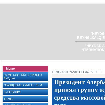
"HEYDƏR
BEYNƏLXALQ E
"HEYDAR A
INTERNATION
Меню
ТРУДЫ
/ АЗЕРТАДЖ ПРЕДСТАВЛЯЕТ
90 МГНОВЕНИЙ ВЕЛИКОГО
ЛИДЕРА
Президент Азерб
ОБРАЩЕНИЕ К ЧИТАТЕЛЯМ
принял группу ‎
БИОГРАФИЯ
средства массово
ТРУДЫ