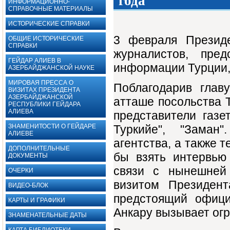
года
ИНФОРМАЦИОННО-
СПРАВОЧНЫЕ МАТЕРИАЛЫ
ИСТОРИЧЕСКИЕ СПРАВКИ
3 февраля Президе
ОБЩИЕ ИСТОРИЧЕСКИЕ
СПРАВКИ
журналистов, пре
ГЕЙДАР АЛИЕВ В
информации Турции, 
АЗЕРБАЙДЖАНСКОЙ НАУКЕ
МИРОВАЯ ПРЕССА О
Поблагодарив глав
ВИЗИТАХ ПРЕЗИДЕНТА
АЗЕРБАЙДЖАНСКОЙ
атташе посольства 
РЕСПУБЛИКИ ГЕЙДАРА
АЛИЕВА
представители газет
ЗНАМЕНИТОСТИ О ГЕЙДАРЕ
Туркийе", "Заман"
АЛИЕВЕ
агентства, а также 
ДОПОЛНИТЕЛЬНЫЕ
бы взять интервью
ДОКУМЕНТЫ ‎
связи с нынешней
ОЧЕРКИ
визитом Президент
ВИДЕО-БЛОК
предстоящий офици
КАРТЫ И ГРАФИКИ
Анкару вызывает огр
ЗНАМЕНАТЕЛЬНЫЕ ДАТЫ