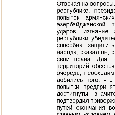
Отвечая на вопросы,
республике, прези
попыток армянски
азербайджанской 
ударов, изгнание
республики убедите
способна защитит
народа, сказал он, 
свои права. Для т
территорий, обеспеч
очередь, необходим
добились того, что
попытки предприня
достигнуты значи
подтвердил приверж
путей окончания в
главным условием 