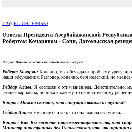
ТРУДЫ
/ ИНТЕРВЬЮ
Ответы Президента Азербайджанской Республики 
Робертом Кочаряном - Сочи, Дагомысская резиден
Вопрос
: Что вы можете сказать об итогах встречи?
Роберт Кочарян:
Конечно, мы обсуждали проблему урегулиро
наши обсуждения. Разговор, конеч­но, был нелегкий, но мы все
Гейдар Алиев:
Я согласен с этим мнением. Действительно, м
разные варианты, но пока к какому-то окончатель­ному решени
Вопрос: Можно сказать, что ситуация вышла из тупика?
Гейдар Алиев:
Нет, я не считаю, что она вышла из ту­пика.
Вопрос: Как Вы можете прокомментировать то, что со­пре
Министр иностранных дел Гулиев сказал, что это принцип 