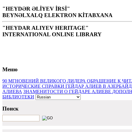
"HEYDƏR ƏLİYEV İRSİ"
BEYNƏLXALQ ELEKTRON KİTABXANA
"HEYDAR ALIYEV HERITAGE"
INTERNATIONAL ONLINE LIBRARY
Библиотека – святое место для народа, нации, источни
Г.Алиев
Меню
90 МГНОВЕНИЙ ВЕЛИКОГО ЛИДЕРА
ОБРАЩЕНИЕ К ЧИ
ИСТОРИЧЕСКИЕ СПРАВКИ
ГЕЙДАР АЛИЕВ В АЗЕРБАЙ
АЛИЕВА
ЗНАМЕНИТОСТИ О ГЕЙДАРЕ АЛИЕВЕ
ДОПОЛН
БИБЛИОТЕКИ
Поиск