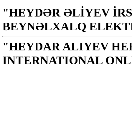
"HEYDƏR ƏLİYEV İRS
BEYNƏLXALQ ELEKT
"HEYDAR ALIYEV HE
INTERNATIONAL ONL
Библиотека – святое м
источник нравственно
Г.Алиев