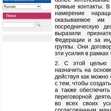
КАРТА БИБЛИОТЕКИ
прямые контакты. В
намерение наращ
Поиск
оказываемое им 
посредническую д
выразили признат
Федерации и за ин
группы. Они догово
эти усилия в рамках
2. С этой целью 
назначить на основ
действуя как можно
с тем, чтобы создат
а также обеспечит
переговорной деяте
во всех своих ус
согласованным манд