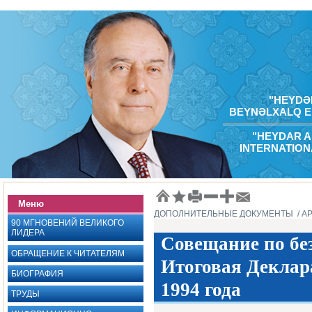
"HEYDƏR
BEYNƏLXALQ E
"HEYDAR A
INTERNATION
Меню
ДОПОЛНИТЕЛЬНЫЕ ДОКУМЕНТЫ ‎
/ А
90 МГНОВЕНИЙ ВЕЛИКОГО
ЛИДЕРА
Совещание по без
ОБРАЩЕНИЕ К ЧИТАТЕЛЯМ
Итоговая Деклара
БИОГРАФИЯ
1994 года‎
ТРУДЫ