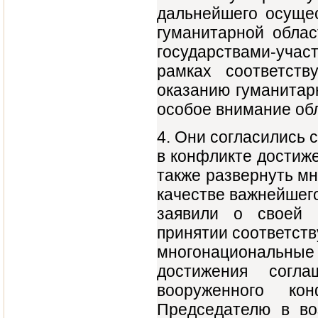
дальнейшего осущес
гуманитарной облас
государствами-участ
рамках соответст
оказанию гуманитар
особое внимание об
4. Они согласились с
в конфликте достиж
также развернуть м
качестве важнейшег
заявили о своей п
принятии соответст
многонациональны
достижения согл
вооруженного ко
Председателю в во