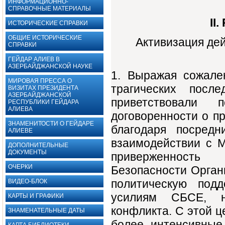
ИНФОРМАЦИОННО-
СПРАВОЧНЫЕ МАТЕРИАЛЫ
II
ИСТОРИЧЕСКИЕ СПРАВКИ
ОБЩИЕ ИСТОРИЧЕСКИЕ
Активизация дей
СПРАВКИ
ГЕЙДАР АЛИЕВ В
АЗЕРБАЙДЖАНСКОЙ НАУКЕ
1. Выражая сожале
МИРОВАЯ ПРЕССА О
трагических посл
ВИЗИТАХ ПРЕЗИДЕНТА
АЗЕРБАЙДЖАНСКОЙ
приветствовали 
РЕСПУБЛИКИ ГЕЙДАРА
АЛИЕВА
договоренности о пр
ЗНАМЕНИТОСТИ О ГЕЙДАРЕ
благодаря посред
АЛИЕВЕ
взаимодействии с 
ДОПОЛНИТЕЛЬНЫЕ
ДОКУМЕНТЫ ‎
приверженность
ОЧЕРКИ
Безопасности Орган
политическую под
ВИДЕО-БЛОК
усилиям СБСЕ, н
КАРТЫ И ГРАФИКИ
конфликта. С этой ц
ЗНАМЕНАТЕЛЬНЫЕ ДАТЫ
более интенсивные