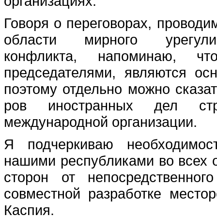
организациях.
Говоря о перего­ворах, провод
области мирного урегулир
конфликта, напоминаю, чт
председателями, являются ос
поэтому отдельно можно сказать
ров иностранных дел ст
международной организации.
Я подчеркиваю необходи­мос
нашими республи­ками во всех 
сторон от непосредственног
совместной разработке местор
Каспия.