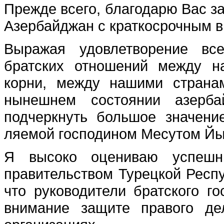
Прежде всего, благодар­ю Вас з
Азербайджан с краткосрочным в
Выражая удовлетворение вс
братских отноше­ний между 
корни, между нашими странам
нынешнем состоя­нии азерба
подчеркнуть большое значение
ляемой господином Месутом Й
Я высоко оцениваю успешн
правительством Турец­кой Респу
что руководители братского го
внимание защите пра­вого д