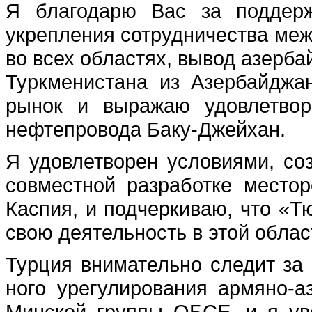
Я благодарю Вас за поддер
укрепления сотрудничества ме
во всех обла­стях, вывод азерба
Туркменистана из Азербайджа
рынок и выражаю удовлетвор
нефтепровода Баку-Джейхан.
Я удовлетворен условиями, со
совместной разра­ботке место
Кас­пия, и подчеркиваю, что «
свою деятельность в этой облас
Турция вни­мательно следит за
ного урегулирования армяно-а
Минской группы ОБСЕ, и я уве