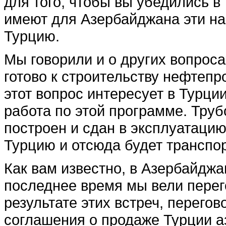
для того, чтобы вы убеди­лись 
имеют для Азербайд­жана эти н
Турцию.
Мы говорили и о других воп­роса
готово к строительст­ву нефтепр
этот вопрос интересует в Турци
работа по этой программе. Труб
построен и сдан в эксплуатацию
Турцию и отсюда будет транспо
Как вам известно, в Азербай­дж
последнее время мы ве­ли перег
результате этих встреч, перего
соглашения о прода­же Турции а