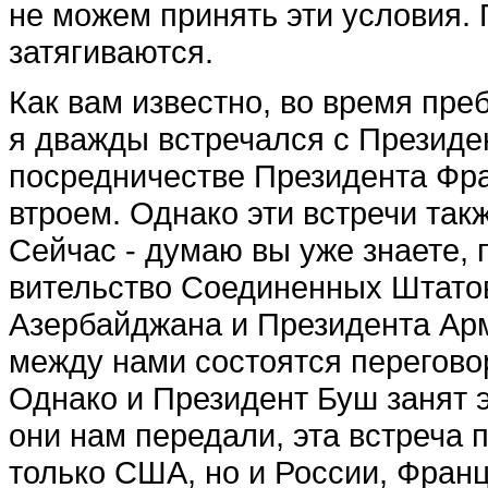
не можем при­нять эти условия.
затягиваются.
Как вам известно, во время пре
я дважды встречался с Президе
посредничестве Президента Фр
втроем. Од­нако эти встречи так
Сей­час - думаю вы уже знаете,
вительство Соединенных Штато
Азербайджана и Президента Арм
между нами состоятся перегово
Однако и Президент Буш занят 
они нам переда­ли, эта встреча 
только США, но и России, Фран