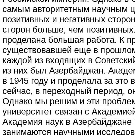
самым авторитетным науч­ным ц
позитивных и негативных сторон
сторон больше, чем по­зитивных
проделана большая ра­бота. К 
существовавшей еще в прошлом 
каждой из входя­щих в Советски
из них был Азербайджан. Акаде
в 1945 году и проделала за это
сейчас, в переходный период, о
Однако мы решим и эти проблем
университет связан с Академией
Академия наук в Азер­байджане 
занимаются научными исследова