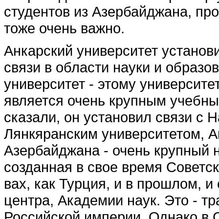
студентов из Азербай­джана, про
тоже очень ва­жно.
Анкарский университет уста­нов
связи в области науки и образо
университет - это­му университету
является очень крупным учебны
сказали, он установил связи с 
Лянкяранским университетом, А
Азербайджана - очень крупный на
создан­ная в свое время Советск
вах, как Турция, и в прошлом, и
центра, Академии наук. Это - т
Российской империи. Однако в