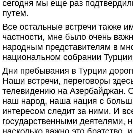
сегодня мы еще раз подтвердил
путем.
Все остальные встречи также и
частности, мне было очень важно
народным пред­ставителям в мн
националь­ном собрании Турции,
Дни пребывания в Турции до­рог
Наши встречи, перегово­ры зде
телевидению на Азербайд­жан. О
наш народ, наша на­ция с боль
интересом следит за ними. И все
госу­дарственными деятелями, н
насколько важно это братство, и