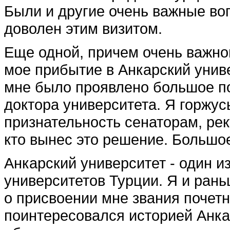
Были и другие очень важные во
доволен этим ви­зитом.
Еще одной, причем очень ва­жн
мое прибытие в Анкарский универ
мне было прояв­лено большое по
доктора университета. Я горжус
признательность сенаторам, рек
кто вынес это решение. Большо
Анкарский университет - один и
университетов Турции. Я и ран
о присвоении мне звания почетн
поинтересовался историей Анка