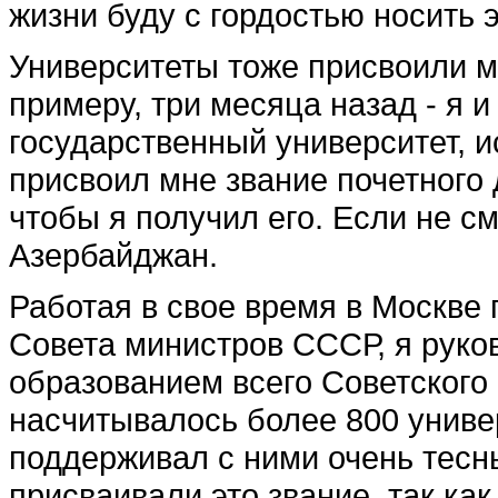
жизни буду с гордостью носить э
Университеты тоже присвои­ли м
примеру, три месяца назад - я и
государственный университет, и
присвоил мне звание почетного 
что­бы я получил его. Если не с
Азербайджан.
Работая в свое время в Моск­ве
Совета министров СССР, я руков
образованием всего Советского
насчи­тывалось более 800 универ
поддерживал с ними очень тес­н
присваивали это звание, так как