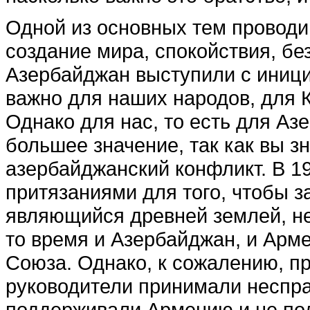
Одной из основных тем про­води
создание мира, спокойствия, бе
Азербайд­жан выступили с иниц
важно для наших народов, для К
Одна­ко для нас, то есть для Аз
большее значение, так как вы зн
азербайджанский конфликт. В 1
притязаниями для того, чтобы з
являющийся древней землей, не
то время и Азербайджан, и Арме
Союза. Однако, к со­жалению, пр
руководители принимали неспр
поддерживали Арме­нию и не п