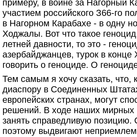
примеру, в войне за Нагорный 
участием рос­сийского З66-го по
в Нагорном Карабахе - в одну н
Ходжалы. Вот что такое ге­ноцид.
летней давности, то это - гено
азербайджанцев, турок в конце 
говорить о геноци­де. О геноцид
Тем самым я хочу сказать, что, 
диаспору в Соеди­ненных Штатах
европейских стра­нах, могут спо
решений. В ходе наших мирных 
занять справедли­вую позицию.
поэтому выдвигают неприемлемы