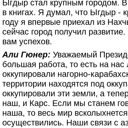
Ыгдыр стал крупным горо­дом. В
в книгах. Я ду­мал, что Ыгдыр - 
году я впервые приехал из Нахч
сейчас город получил раз­витие.
вам успехов.
Али Гюнер:
Уважаемый Президен
большая работа, то есть на нас
оккупировали нагорно-карабахс
терри­тории находятся под окку
оккупировали эти зе­мли, а тепе
наш, и Карс. Если мы станем гов
наша, то весь мир вско­лыхнетс
осуществи­лись. Наши связи с а