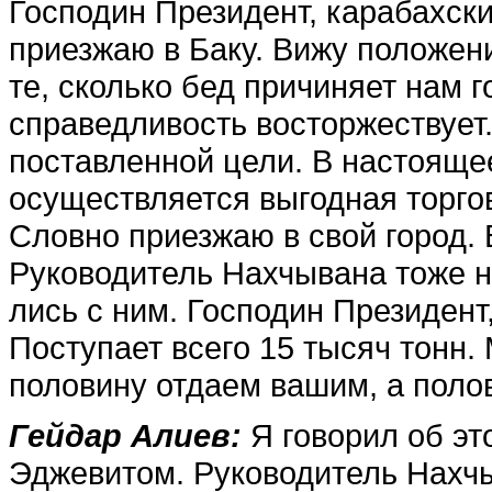
Господин Президент, ка­рабахски
приезжаю в Ба­ку. Вижу положен
те, сколько бед причиняет нам 
справедли­вость восторжествует.
поставленной цели. В настояще
осущест­вляется выгодная торго
Словно приезжаю в свой город. 
Руководитель Нахчывана тоже н
лись с ним. Господин Президент,
Поступает всего 15 тысяч тонн.
половину отдаем ва­шим, а поло
Гейдар Алиев:
Я говорил об э
Эджевитом. Руководитель Нахч