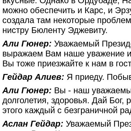
вкус­ные. Однако в Ордубаде, Н
можно обеспечить и Карс, и Эр
создала там некоторые проблем
нистру Бюленту Эджевиту.
Али Гюнер:
Уважаемый Президе
выражаем Вам наше уважение и 
Вы тоже приезжайте к нам в гос
Гейдар Алиев:
Я приеду. Побы
Али Гюнер:
Вы - наш ува­жаемы
долголетия, здоровья. Дай Бог,
этого каждый с безграничной ра
Аслан Гейдар:
Уважаемый Прези