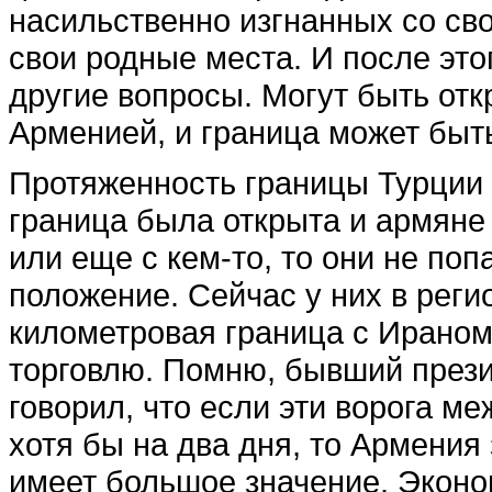
насиль­ственно изгнанных со св
свои родные места. И после этог
другие вопросы. Мо­гут быть от
Арменией, и гра­ница может быт
Протяженность границы Турции с
граница была открыта и армяне
или еще с кем-то, то они не поп
положение. Сейчас у них в реги
километровая граница с Ираном.
тор­говлю. Помню, бывший прези
говорил, что если эти ворога м
хотя бы на два дня, то Армения 
име­ет большое значение. Эконо