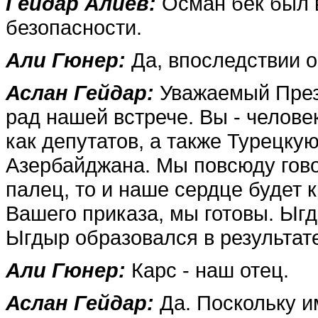
Гейдар Алиев:
Осман бек был 
безопасности.
Али Гюнер:
Да, впоследст­вии о
Аслан Гейдар:
Уважаемый Прези
рад нашей встрече. Вы - челове
как депутатов, а также Турец­к
Азербайджана. Мы по­всюду гово
палец, то и на­ше сердце будет
Вашего приказа, мы готовы. Ыгд
Ыгдыр образо­вался в результат
Али Гюнер:
Карс - наш отец.
Аслан Гейдар:
Да. По­скольку 