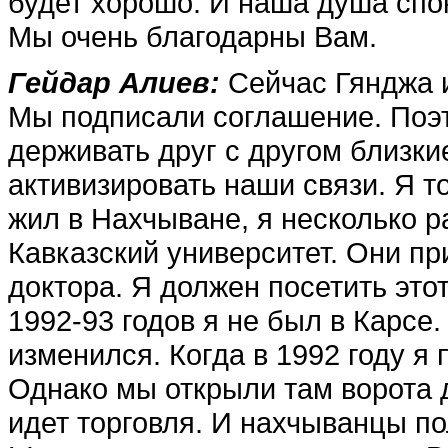
будет хорошо. И наша душа спо
Мы очень благодарны Вам.
Гейдар Алиев:
Сейчас Гянджа и
Мы подпи­сали соглашение. Поэ
держивать друг с другом бли­зк
активизировать наши связи. Я то
жил в Нахчыване, я несколько р
Кавказский университет. Они пр
доктора. Я должен посе­тить это
1992-93 го­дов я не был в Карсе.
изменился. Когда в 1992 году я
Однако мы откры­ли там ворота
идет торговля. И нахчыванцы по