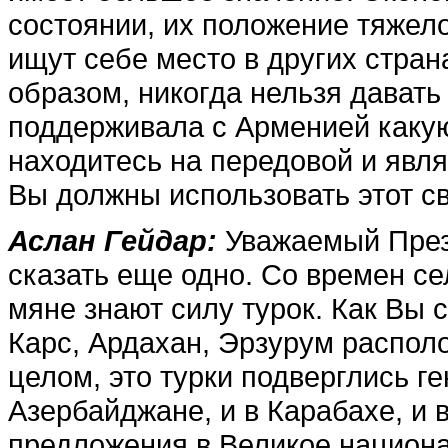
состоянии, их положение тяжело
ищут себе мес­то в других стран
об­разом, никогда нельзя дават
поддерживала с Арменией ка­ку
находитесь на передовой и являе
Вы должны ис­пользовать этот св
Аслан Гейдар:
Уважаемый Прези
сказать еще одно. Со времен се
мяне знают силу турок. Как Вы с
Карс, Ардахан, Эрзурум располо
целом, это турки подверглись ге
Азербайджане, и в Карабахе, и
предложения в Великое национа