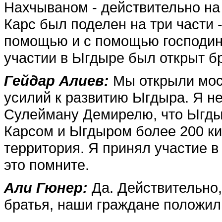
Нахчываном - действительно на 
Карс был поделен на три части 
помощью и с помощью господи
участии в Ыгдыре был открыт бр
Гейдар Алиев:
Мы откры­ли мост
усилий к разви­тию Ыгдыра. Я 
Сулейману Демирелю, что Ыгдыр
Карсом и Ыгдыром более 200 ки
территория. Я принял участие в
это помните.
Али Гюнер:
Да. Действи­тельно
братья, наши гра­ждане положи