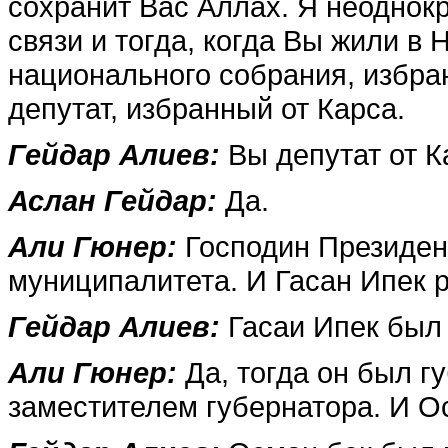
сохранит Вас Аллах. Я неоднокр
связи и то­гда, когда Вы жили в
национального собрания, из­бра
депутат, избранный от Карса.
Гейдар Алиев:
Вы депутат от К
Аслан Гейдар:
Да.
Али Гюнер:
Господин Пре­зиде
муниципалите­та. И Гасан Ипек р
Гейдар Алиев:
Гасаи Ипек был 
Али Гюнер:
Да, тогда он был г
заместителем губернатора. И Ос