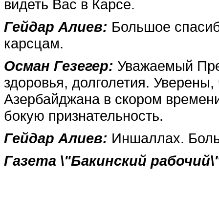
видеть Вас в Карсе.
Гейдар Алиев:
Большое спасиб
карсцам.
Осман Гезегер:
Уважае­мый Пре
здоровья, дол­голетия. Уверены
Азербайд­жана в скором времен
бокую признательность.
Гейдар Алиев:
Иншаллах. Боль
Газета \"Бакинский рабочий\"