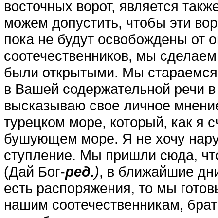
восточных во­рот, является так
мо­жем допустить, чтобы эти во­
пока не будут освобо­ждены от
сооте­чественников, мы сделаем 
были открытыми. Мы стараемся 
в Вашей содержательной речи в 
высказываю свое личное мне­ние
турецком мо­ре, который, как я 
бушующем море. Я не хочу нару
ступление. Мы пришли сюда, чт
(Дай Бог-
ред.
)
, в ближайшие дн
есть распоряжения, то мы гото
нашим соотечественни­кам, бра