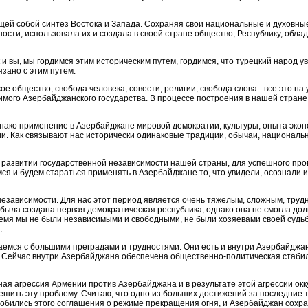
щей собой синтез Востока и Запада. Сохраняя свои национальные и духовные
сти, использовала их и создала в своей стране общество, Республику, обла
ак и вы, мы гордимся этим историческим путем, гордимся, что турецкий наро
зано с этим путем.
е общество, свобода человека, совести, религии, свобода слова - все это н
ого Азербайджанского государства. В процессе построения в нашей стране 
днако применение в Азербайджане мировой демократии, культуры, опыта эко
ции. Как связывают нас исторически одинаковые традиции, обычаи, национал
азвитии государствен­ной независимости нашей страны, для успешного пров
ся и будем стараться применять в Азербайджане то, что увидели, осознали и
независимости. Для нас этот период является очень тяжелым, сложным, трудны
е была создана первая демократическая республика, однако она не смогла д
о время мы не были независимы­ми и свободными, не были хозяевами своей суд
.
ваемся с большими пре­градами и трудностями. Они есть и внутри Азербайд­жа
. Сейчас внутри Азербайджана обеспечена обществен­но-политическая стаби
нная агрессия Армении против Азербайджана и в результате этой агрессии ок
ить эту проблему. Считаю, что одно из больших достиже­ний за последние три
добились этого соглашения о режиме прекращения огня, и Азербайджан сохран