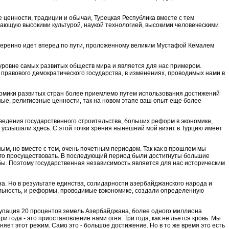
 ценности, традиции и обычаи, Турецкая Республика вместе с тем
дающую высокими культурой, наукой технологией, высокими человеческими
д уверенно идет вперед по пути, проложенному великим Мустафой Кемалем
а уровне самых развитых обществ мира и является для нас примером.
правового демократического государства, в изменениях, проводимых нами в
номики развитых стран более приемлемо путем использования достижений
ьные, религиозные ценности
,
так на новом этапе ваш опыт еще более
едения государственного строительства, боль­ших реформ в экономике,
 услышали здесь. С этой то­чки зрения нынешний мой визит в Турцию имеет
м, но вместе с тем, очень почетным перио­дом. Так как в прошлом мы
олго просуществовать. В по­следующий период были достигнуты большие
ьбы. Поэтому государственная независимость является для нас историческим
на. Но в результате единства, солидарности азер­байджанского народа и
льность, и реформы, проводи­мые вэкономике, создали определенную
купация 20 процентов земель Азербайджана, бо­лее одного миллиона
 года - это приостановление нами огня. Три года, как не льется кровь. Мы
яет этот режим. Само это - большое достижение. Но в то же время это есть