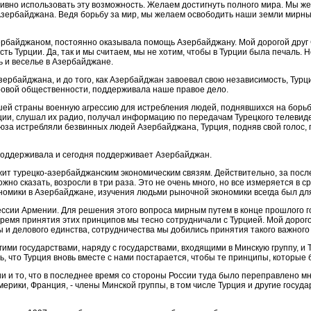
вно использо­вать эту возможность. Желаем достигнуть полного мира. Мы же
Азербайджана. Ведя борьбу за мир, мы желаем освободить наши земли мирны
зербайджаном, постоянно оказывала помощь Азербайджану. Мой дорогой друг
сть Турции. Да, так и мы считаем, мы не хотим, чтобы в Турции была печаль. 
ть и веселье в Азербайджане.
зербайд­жана, и до того, как Азербайджан завоевал свою не­зависимость, Турц
ировой общественности, поддерживала на­ше правое дело.
ей страны военную аг­рессию для истребления людей, поднявшихся на борьбу
ции, слушал их радио, получал информацию по передачам Турецкого телевидени
 Союза истребляли безвинных людей Азербайджана, Турция, подняв свой голос,
 поддерживала и сегод­ня поддерживает Азербайджан.
ежит турецко-азербайд­жанским экономическим связям. Действительно, за пос
о сказать, возросли в три раза. Это не очень мно­го, но все измеряется в ср
номики в Азербайджане, изучения людьми рыночной экономики всегда был дл
ессии Армении. Для решения этого вопроса мирным путем в конце прошло­го 
ремя принятия этих принципов мы тесно сотрудничали с Турцией. Мой дорог
ы и делового единства, со­трудничества мы добились принятия такого важного
ими государства­ми, наряду с государствами, входящими в Минскую группу, и
сь, что Турция вновь вместе с нами постарается, чтобы те принципы, которы
и то, что в последнее время со стороны России туда было переправлено мн
рики, Франция, - члены Минской группы, в том числе Турция и другие госуда