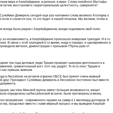
лаем мира в Азербайджане, в регионе, в мире. Слова покойного Мустафы
м путем, восстано­вить территориальную целостность, суверенитет
 Сулейман Демирель сегодня еще раз напомнил сло­ва великого Ататюрка о
Но если и случится она, то это будет и нашей печалью. Мы желаем, чтобы в
ия всегда была рядом с Азербай­джаном, всегда поднимала свой голос
 за независимость, в Азербайджане произош­ла январская трагедия. И в то
я. В связи с этой трагедией в то время, когда я горевал, я одновре­менно и
 проводила митинги, демонстрации с призывом \"Прочь руки от
ледние три года деловые люди Турции проводят широкую деятельность в
авнении, сравнительный рост этот нас радует. То есть опыт Турции в
я нас нужным, важным.
года в Лиссабоне на встрече в верхах ОБСЕ был принят очень важный
ой друг, Президент Сулейман Демирель в Лиссабоне постоянно был вместе
 документа.
 Турция, как член Минской группы имеет большие возможности, играет
е были определены наЛиссабонской встрече, были претворены в жизнь.
ого вооружения - современного оружия на сумму в 1 миллиард долларов. Я
рства, продолжат вме­сте с нами мирный процесс и мы выведем Азербай­