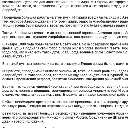
возможность, условие для достижения полного мира. Мы стремимся эффекти
Кемаля Ататюрка, относящиеся к Турции, относятся и к сегодняшнему дню 
Азербайджана.
Проделана большая работа на этом пути. И Тур­ция всегда была рядом с А
том, что горе Азербайджана - это горе Турции, радость Азербайджана - ра­до
Турции всегда были радость, веселье, потому что это будет означать радос
Таким образом, мы вместе, и до на­чала военной агрессии Армении против А
протеста про­тив оккупации Азербайджана, она донесла правду о нас до м
В январе 1990 года правительство Советского Со­юза совершило против наш
время Турция подняла свой голос. Я тогда жил в Москве, получал газеты Тур
гордился, что у нас есть такой друг, брат. Когда военные силы Советского
Азербайджана!\".
Вот такой путь мы прошли, и на всем этом пути Турция всегда была с нами,
И в работе, проводимой в области экономики, то­же большая роль принадл
Азербайджане, товарооборот, торговля между Азербайджаном и Турцией, можн
области проведения реформ, развития экономики, внедре­ния рыночной эко
Верим, что, являясь миролюбивой страной, мы освободимся от военной агр
документ, приняты принципы урегулирования вопроса мирным путем. И во в
с на­ми, мы консультировались с ним. В результате на­шей совместной работ
Сейчас необходимо претворить в жизнь эти принципы. И вновь наряду с друг
большую роль. Сегод­ня на переговорах мы обсудили и эти вопросы. На­дею
Безусловно, вызывает большое беспокойство ны­нешнее положение Армении 
верю, что сопредседатели Минской группы - Россия, Соединенные Штаты Аме
джан из этого положения.