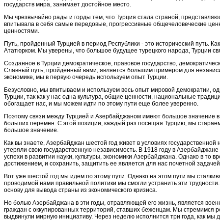
государств мира, занимает достойное место.
Мы чрезвычайно рады и горды тем, что Турция стала страной, представляю
впитывала в себя самые передовые, прогрессивные общечеловеческие ценно
ценностями.
Путь, пройденный Турцией в период Республики - это исторический путь. К
Ататюрком. Мы уверены, что большое будущее турецкого народа, Турции свя
Созданное в Турции демократическое, правовое государство, демократическо
Славный путь, пройденный вами, является большим примером для независим
экономике, мы в первую очередь используем опыт Турции.
Безусловно, мы впитываем и используем весь опыт мировой демократии, о
Турции, так как у нас одна культура, общие ценности, национальные тради
обогащает нас, и мы можем идти по этому пути еще более уверенно.
Поэтому связи между Турцией и Азербайджаном имеют большое значение в р
больших перемен. С этой позиции, каждый раз посещая Турцию, мы стараем­
большое значение.
Как вы знаете, Азербайджан шестой год живет в условиях государственной 
утеряли свою государст­венную независимость. В 1918 году в Азербайджан
успе­хи в развитии науки, культуры, экономики Азербай­джана. Однако в т
достижением, и сохранить, защитить ее является для нас почетной задачей
Вот уже шестой год мы идем по этому пути. Одна­ко на этом пути мы сталки
проводимой нами правиль­ной политики мы смогли устранить эти трудности
основу для вывода страны из экономического кризиса.
Но болью Азербайджана в эти годы, отравляю­щей его жизнь, является вое
граждан с оккупированных тер­риторий, ставших беженцам. Мы стремимся реш
выдви­нули мирную инициативу. Через неделю исполнится три года, как мы 