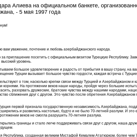
ара Алиева на ‎официальном банкете, организованно
а, - ‎‎5 мая 1997 года‎
нум!
аю
вам уважение, почтение и любовь азербайджанского народа.
за приглашение посетить с официальным визитом Турецкую Республику. Завер
 высокий уровень.
ытываем большое удовлетворение и радость от прибытия в вашу страну, на в
сещение Турции вызывает большое чувство гордости, каждая встреча с Турци
ствуют о том, насколько крепки связи между Турцией и Азербайджаном и како
орнями. На протяжении веков наши народы, пройдя через большие испытания
гасить, разорвать дружеские, братские чувства между нашими народами, наци
вство сближения друг с другом. Это чувство после обретения Азербайджано
 Турция первой признала государственную независимость Азербайджана, под
ирились и развились настолько, будто и не было 70-летней разлуки. И это ес
протяжении веков не смогла разрушить 70-летняя разлука.
 открылись границы и стало легче поддерживать связи друг с другом, наша д
удущем.
ая Республика, созданная великим Мустафой Кемалем Ататюрком, более чем 7