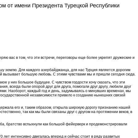
м от имени Президента Турецкой ‎Республики
яю вас в том, что эти встречи, переговоры еще более укрепят дружеские и
ашу землю. Для каждого азербайджанца, для нас Турция является дорогим
ей вызывает большую любовь. С этими чувствами мы и пришли сегодня сюда.
е у них большое будущее. С чувством гордости хочу сказать, что эти
, всегда были опорой друг для друга, помогали друг другу, любили друг
ями. Наоборот, каждый год и день, задумываясь о минувших временах, мы
м государственной независимости привело к созданию нынешних связей
держала его и, таким образом, открыла широкую дорогу признанию нашей
тественно, так как мы были связаны друг с другом на протяжении веков, в
ружба, братство вспыхнули как большой фейерверк и продемонстрировали
0 лет интенсивно двигалась вперед и сейчас стоит в ряду развитых