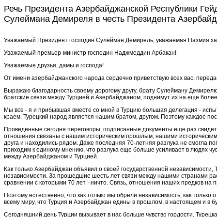
Речь Президента Азербайджанской Республики Гейд
Сулеймана Демиреля в честь Президента Азербайджан
Уважаемый Президент господин Сулейман Демирель, уважаемая Назмия ха
Уважаемый премьер-министр господин Наджмеддин Арбакан!
Уважаемые друзья, дамы и господа!
От имени азербайджанского народа сердечно
приветствую всех вас,
перед
Выражаю благодарность своему дорогому другу, брату Сулейману Демирелю 
братские связи между Турцией и Азербайджаном, поднимут их на еще более
Мы все - я и прибывшая вместе со мной в Турцию большая делегация - исп
краем. Турецкий народ является нашим братом, другом. Поэтому каждое по
Проведенные сегодня переговоры, подписанные документы еще раз свидетель
отношения связаны с нашим историческим прошлым, нашими историческими к
друга и находились рядом. Даже последняя 70-летняя разлука не смогла по
приходим к единому мнению, что разлука еще больше усиливает в людях чу
между Азербайджаном и Турцией.
Как только Азербайджан объявил о своей государственной независимости,
независимости. За прошедшие шесть
лет
связи между нашими странами расш
сравнении с которыми 70 лет - ничто. Связь, отношения наших предков на 
Поэтому естественно, что как только мы обрели независимость, как только
всему миру, что Турция и Азербайджан едины в прошлом, в настоящем и в б
Сегодняшний день Турции вызывает в нас боль­ше чувство гордости. Турецк