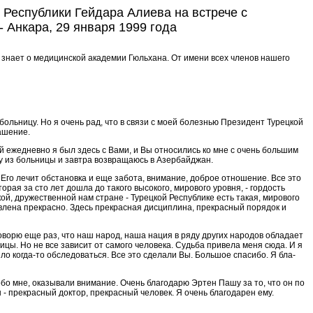
Республики Гейдара Алиева на встрече с
Анкара, 29 января 1999 года
знает о медицинской акаде­мии Гюльхана. От имени всех чле­нов нашего
больницу. Но я очень рад, что в связи с моей болезнью Пре­зидент Турецкой
ашение.
 еже­дневно я был здесь с Вами, и Вы от­носились ко мне с очень большим
жу из больницы и завтра возвращаюсь в Азербайджан.
е. Его лечит обстановка и еще забота, внимание, доброе отношение. Все это
рая за сто лет дошла до такого высокого, мирового уров­ня, - гордость
й, дружественной нам стра­не - Турецкой Республике есть та­кая, мирового
влена прекрасно. Здесь прекрасная дисциплина, прекрасный порядок и
оворю еще раз, что наш народ, наша на­ция в ряду других народов облада­ет
цы. Но не все зависит от са­мого человека. Судьба привела ме­ня сюда. И я
ло ког­да-то обследоваться. Все это сде­лали Вы. Большое спасибо. Я бла­
обо мне, оказывали внимание. Очень благодарю Эртен Пашу за то, что он по
 прекрасный доктор, прекра­сный человек. Я очень благодарен ему.