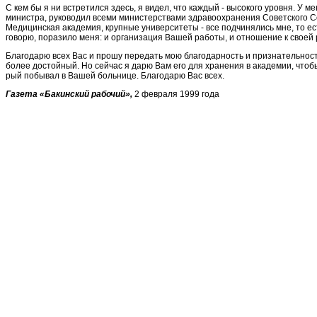
С кем бы я ни встретился здесь, я видел, что каждый - высокого уровня. У ме
минист­ра, руководил всеми министерст­вами здравоохранения Советского 
Медицинская акаде­мия, крупные университеты - все подчинялись мне, то ест
говорю, поразило меня: и организация Вашей работы, и отно­шение к своей 
Благодарю всех Вас и прошу пе­редать мою благодарность и признательность
более достойный. Но сей­час я дарю Вам его для хранения в академии, чтобы
рый побывал в Вашей больнице. Благодарю Вас всех.
Газета
«
Бакинский рабочий
»
,
2
февраля
1999 года