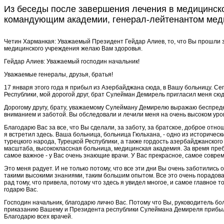
Из беседы после завершения лечения в медицинск
командующим академии, генерал-лейтенантом меди
Четин Харманкая
:
Уважаемый Президент Гейдар Алиев, то, что Вы прошли зд
медицинского учреждения желаю Вам здоровья.
Гей­дар Алиев
:
Уважаемый господин началь­ник!
Уважаемые генералы, друзья, братья!
17 января этого года я прибыл из Азербайджана сюда, в Вашу больницу. Сего
Республики, мой дорогой друг, брат Сулейман Демирель пригласил меня сю
Дорогому другу, брату, уважае­мому Сулейману Демирелю выра­жаю беспредел
вниманием и заботой. Вы обследо­вали и лечили меня на очень высо­ком ур
Благодарю Вас за все, что Вы сделали, за заботу, за братское, до­брое отно
я встретил здесь. Ваша больница, больница Гюльхана, - одно из исторических
турецкого народа, Турецкой Республики, а также гор­дость азербайджанского
масштаба, высококлассная больница, медицинская академия. За время преб
самое важное - у Вас очень знающие врачи. У Вас прекрасное, самое совр
Это меня радует. И не только потому, что все эти дни Вы очень заботились 
такими высокими знаниями, таким большим опытом. Все это очень порадовало 
рад тому, что привела, потому что здесь я увидел многое, и самое главное т
годарю Вас.
Господин начальник, благода­рю лично Вас. Потому что Вы, руко­водитель б
приказанию Ваше­му и Президента республики Сулеймана Демиреля прибыл в
Благодарю всех врачей.