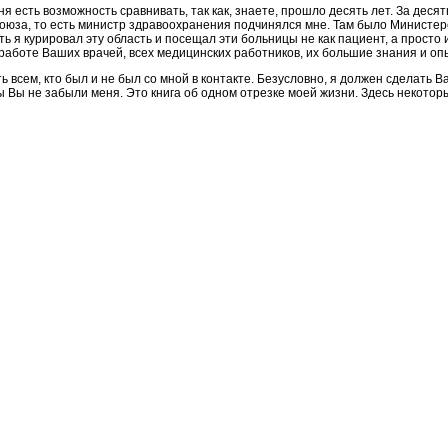
ня есть возможность сравни­вать, так как, знаете, прошло де­сять лет. За деся
Союза, то есть министр здравоох­ранения подчинялся мне. Там было Минист
ь я куриро­вал эту область и посещал эти больницы не как пациент, а просто 
работе Ваших вра­чей, всех медицинских работни­ков, их большие знания и оп
 всем, кто был и не был со мной в контакте. Безусловно, я должен сделать Ва
 Вы не забыли ме­ня. Это книга об одном отрезке мо­ей жизни. Здесь некоторы