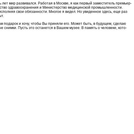
ть лет мир разви­вался. Работая в Москве, я как пер­вый заместитель премьер-
ерство здравоохранения и Министерство медицинской про­мышленности.
исполняя свои обязанности. Мно­гое я видел. Но увиденное здесь, еще раз
ыт.
м подарок и хочу, чтобы Вы при­няли его. Может быть, в будущем, сделаю
е сним­ки. Пусть это останется в Вашем музее. В память о человеке, кото­