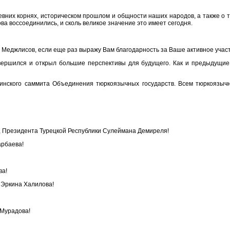
их корнях, историческом прошлом и общности наших народов, а также о то
а воссоединились, и сколь великое значение это имеет сегодня.
и Меджлисов, если еще раз выражу Вам благодарность за Ваше активное участ
вершился и открыл большие перспективы для будущего. Как и предыдущие
инского саммита Объединения тюркоязычных государств. Всем тюркоязычн
та, Президента Турецкой Республики Сулеймана Демиреля!
арбаева!
ва!
 Эркина Халилова!
 Мурадова!