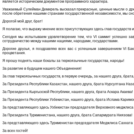
является историческим документом программного характера.
Уважаемый Сулейман Демирель высказал прекрасные, ценные мысли о древн
после обретения нашими странами государственной независимости, мы снов
Дорогой мой друг, брат!
Я полагаю, что выражу мнение всех присутствующих здесь глав государств 
Сегодня мы испытываем удовлетворение тем, что VI саммит успешно за
сотрудничество между нашими нациями, народами, государствами.
Дорогие друзья, я поздравляю всех вас с успешным завершением VI Бак
процветания.
Я прошу поднять наши бокалы за тюркоязычные государства, народы!
За развитие в будущем нашего Объединения!
За глав тюркоязычных государств, в первую очередь, за нашего друга, бра
За Президента Республики Казахстан, нашего друга, брата Нурсултана Наз
За Президента Кыргызской Республики, нашего друга, брата Аскара Акаева!
За Президента Республики Узбекистан, нашего друга, брата Ислама Каримо
За представляющего здесь Узбекистан председателя Верховного меджлиса
За Президента Туркменистана, нашего друга, брата Сапармурата Ниязова!
За представляющего здесь Туркменистан председателя Меджлиса Саххата
За всех гостей!