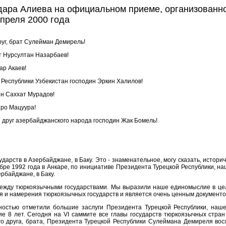
дара Алиева на официальном приеме, организованно
апреля 2000 года
руг, брат Сулейман Демирель!
ат Нурсултан Назарбаев!
ар Акаев!
Республики Узбекистан господин Эркин Халилов!
ин Саххат Мурадов!
иро Мацуура!
друг азербайджанского народа господин Жак Бомель!
арств в Азербайджане, в Баку. Это - знаменательное, могу сказать, истори
бре 1992 года в Анкаре, по инициативе Президента Турецкой Республики, на
ербайджане, в Баку.
 между тюркоязычными государствами. Мы выразили наше единомыслие в цел
я и намерения тюркоязычных государств и является очень ценным документо
ностью отметили большие заслуги Президента Турецкой Республики, наш
ие 8 лет. Сегодня на VI саммите все главы государств тюркоязычных стра
го друга, брата, Президента Турецкой Республики Сулеймана Демиреля вос