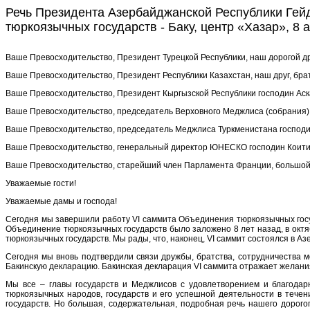
Речь Президента Азербайджанской Республики Гей
тюркоязычных государств - Баку, центр «Хазар», 8 
Ваше Превосходительство, Президент Турецкой Республики, наш дорогой д
Ваше Превосходительство, Президент Республики Казахстан, наш друг, бр
Ваше Превосходительство, Президент Кыргызской Республики господин Аск
Ваше Превосходительство, председатель Верховного Меджлиса (собрания) 
Ваше Превосходительство, председатель Меджлиса Туркменистана господ
Ваше Превосходительство, генеральный директор ЮНЕСКО господин Коит
Ваше Превосходительство, старейший член Парламента Франции, большой 
Уважаемые гости!
Уважаемые дамы и господа!
Сегодня мы завершили работу VI саммита Объединения тюркоязычных госуд
Объединение тюркоязычных государств было заложено 8 лет назад, в октя
тюркоязычных государств. Мы рады, что, наконец, VI саммит состоялся в Аз
Сегодня мы вновь подтвердили связи дружбы, братства, сотрудничества
Бакинскую декларацию. Бакинская декларация VI саммита отражает желани
Мы все – главы государств и Меджлисов с удовлетворением и благодар
тюркоязычных народов, государств и его успешной деятельности в течен
государств. Но большая, содержательная, подробная речь нашего дорого