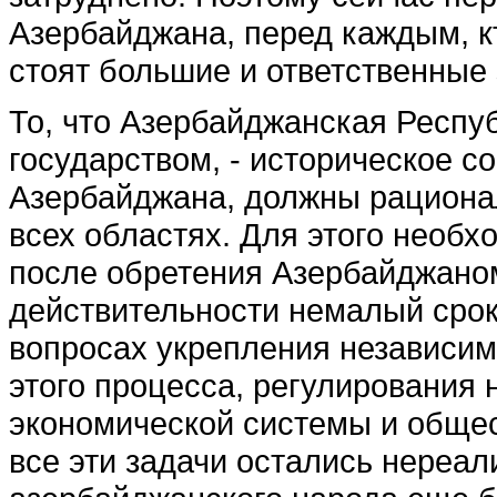
Азербайджана, перед каждым, кт
стоят большие и ответствен­ные 
То, что Азербайджанская Респу
государством, - исто­рическое 
Азербайджана, должны рационал
всех областях. Для этого необх
после обретения Азербайджаном
действительности немалый срок
вопросах укреп­ления независи
этого процесса, регулирования 
экономической системы и обще­с
все эти задачи остались нереал