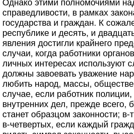
Однако этими полномочиями над
справедливости, в рамках за­кон
государства и граж­дан. К сожал
респуб­лике и десять, и двадцат
явления достигли край­него пре
случаи, когда работники органо
личных интересах используют с
должны завоевать уважение нар
любить на­род, массы, обществе
случае, если работник полиции,
внутрен­них дел, прежде всего, 
станет образцом законности; в-
в-четвертых, если каждый гражд