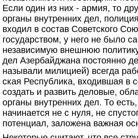
Если один из них - армия, то др
органы внутренних дел, полици
входил в сос­тав Советского Со
государством, у него не было с
независимую внешнюю политику
дел Азербайджана постоянно де
называли милици­ей) всегда раб
ская Республика, входившая в с
создать и развить де­ловые, о
органы внутренних дел. То есть
начинается не с нуля, не спуст
потенциал, заложе­на важная ос
Некоторые считают, что все стр