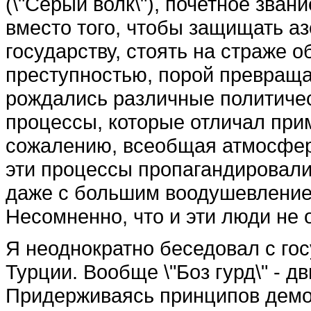
(\"Серый волк\"), почетное звание
вместо того, чтобы защищать а
государству, сто­ять на страже 
преступностью, порой прев­раща
рождались различ­ные политичес
процессы, которые отличал прими
сожалению, всеоб­щая атмосфер
эти процессы пропагандировал
даже с большим воодушевление
Несомненно, что и эти люди не 
Я неоднократно беседовал с го
Турции. Вообще \"Боз гурд\" - д
Придерживаясь принципов демок