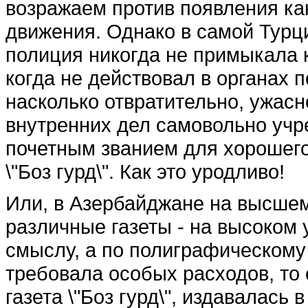
возражаем против появления ка
дви­жения. Однако в самой Тур­ц
полиция никогда не примыкала к э
когда не действовал в органах п
насколько отврати­тельно, ужасн
внутренних дел самовольно учр
по­четным званием для хороше­г
\"Боз гурд\". Как это уродливо!
Или, в Азербайджане на высше
различ­ные газеты - на высоком
смыслу, а по полигра­фическому
требовала осо­бых расходов, то 
газета \"Боз гурд\", издава­лась