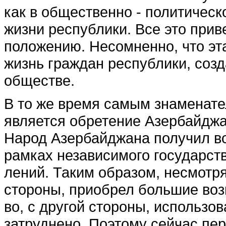
как в общественно - политическ
жизни республики. Все это при
положе­нию. Несомненно, что эт
жизнь граждан респуб­лики, соз
обществе.
В то же время самым зна­менат
является обретение Азербайджа
Народ Азербайджана получил во
рамках независимого государств
лений. Таким образом, нес­мотря
стороны, при­обрел большие воз
во, с другой стороны, использов
затруднено. Поэтому сейчас п