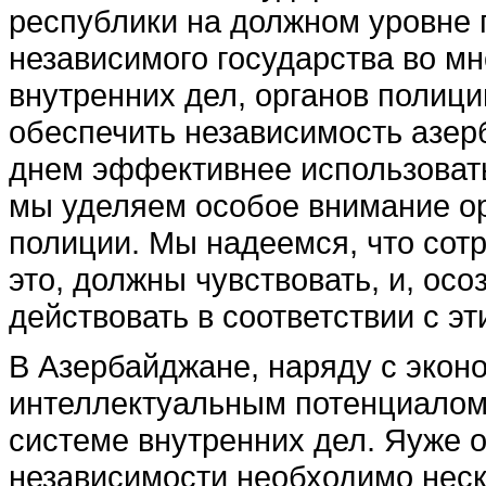
рес­публики на должном уровне
независимого государства во мн
внутренних дел, органов полици
обеспечить независимость азер
днем эффективнее использо­вать
мы уделяем особое внимание ор
полиции. Мы надеемся, что сотр
это, должны чувст­вовать, и, ос
действо­вать в соответствии с э
В Азербайджане, наряду с экон
интеллектуаль­ным потенциалом
сис­теме внутренних дел. Яуже о
независимости необходи­мо неск