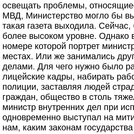
освещать проб­лемы, относящиес
МВД, Министерство могло бы вып
такая газета выходила. Сейчас, 
более высоком уровне. Од­нако в
номере кото­рой портрет министр
местах. Или же занимались др
делами. Для чего нужно было р
лицейские кадры, набирать рабо
полиции, заставляя людей страд
граждан, общество в столь тяже
министр внутренних дел при ис
одновременно выступал на мити
нам, каким законам государ­ства