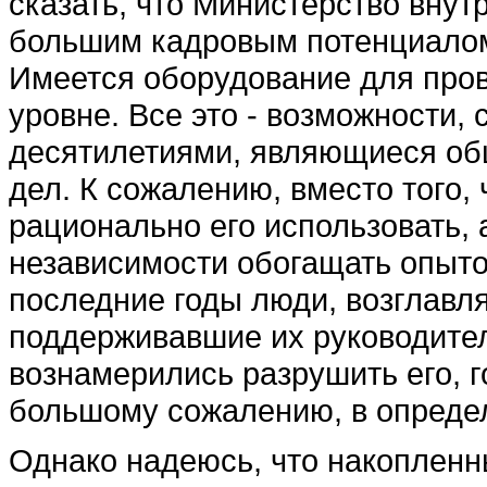
сказать, что Министерство внут
большим кадровым потенциалом,
Имеется оборудо­вание для про
уровне. Все это - возмож­ности,
десятилетиями, являю­щиеся о
дел. К сожалению, вместо того, 
рационально его использо­вать, 
независимости обогащать опытом
последние годы люди, воз­главл
поддерживавшие их руководите
вознамерились разрушить его, г
большому сожалению, в определ
Однако надеюсь, что накопленн