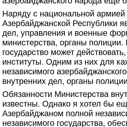
азербайджанского народа еще 
Наряду с национальной армией 
Азербай­джанской Республики яв
дел, управления и воен­ные фор
министерства, органы полиции. 
государство может действовать,
институты. Одним из них для ка
независимого азербай­джанского
внут­ренних дел, органы полиции
Обязанности Министерства внут
известны. Од­нако я хотел бы е
Азербайджаном полной не­завис
независимого государства, обес