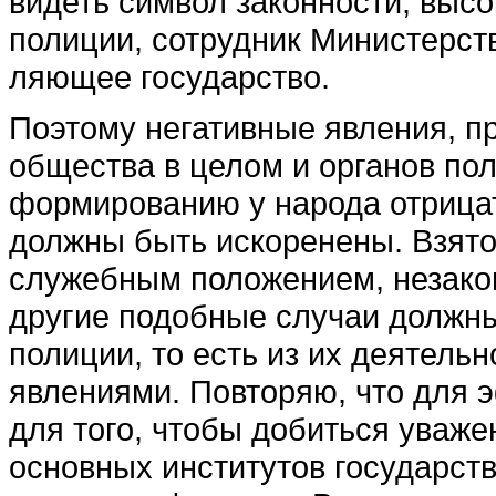
видеть символ законности, высо
полиции, сот­рудник Министерств
ляющее государство.
Поэтому негативные явле­ния, п
общества в целом и органов по
формированию у народа отри­цат
должны быть искоренены. Взято
служебным положением, незакон
другие подобные случаи должны
полиции, то есть из их деятель
явлениями. Повторяю, что для 
для того, чтобы добиться уважен
основных институтов госу­дарств