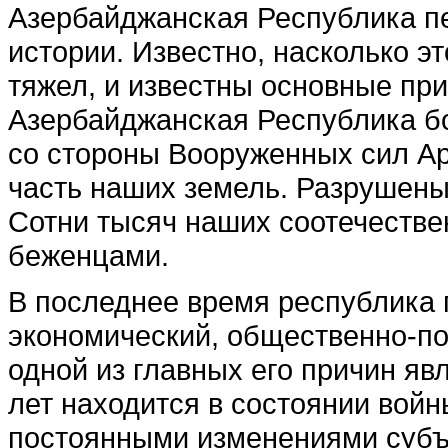
Азербайджанская Рес­публика п
истории. Известно, насколь­ко э
тяжел, и известны основные пр
Азербайджанская Республи­ка бо
со стороны Вооруженных сил Арм
часть наших земель. Разру­шены
Сотни тысяч наших соотечестве
беженцами.
В последнее время рес­публика 
экономический, общественно-пол
одной из главных его при­чин яв
лет находится в состоянии войны
постоянными изменения­ми субъе