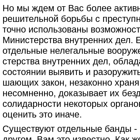
Но мы ждем от Вас более актив
решительной борьбы с преступно
точно использованы возмож­ност
Министерства внутренних дел. 
отдельные нелегальные вооруже
стерства внутренних дел, обла
состоянии выявить и разоружить
шающих закон, незаконно хранящ
несомнен­но, доказывает их безд
солидарности некоторых орга­но
оценить это ина­че.
Существуют отдельные банды - 
другом, Вам это известно. Как 