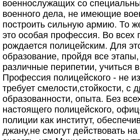
военнослужащих со специ­альн
военного дела, не имеющие воен
построить сильную армию. То же
это особая профес­сия. Во всех 
рождается полицейским. Для эт
образование, пройдя все эта­пы,
различные перипетии, учиться 
Профессия полицейского - не из
требует смелости,стойкости, с д
образованности, опыта. Без все
настоящего полицейско­го, офице
полиции как институт, обеспечи
джану,не смогут действовать на