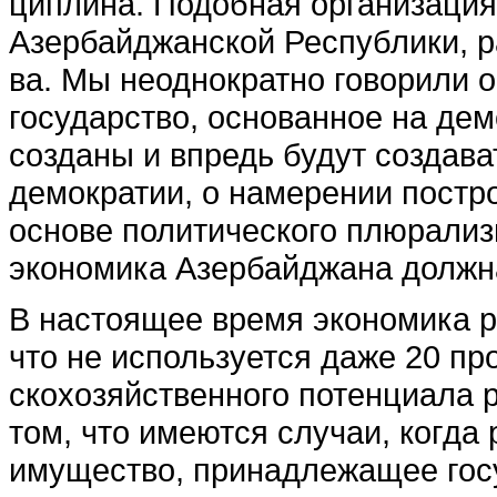
циплина. Подобная органи­заци
Азербайджан­ской Республики, р
ва. Мы неоднократно гово­рили о
государство, основанное на дем
созданы и впредь будут соз­дава
демократии, о намерении постр
основе полити­ческого плюрализ
экономика Азербайджана дол­жна
В настоящее время эконо­мика р
что не ис­пользуется даже 20 п
скохозяйственного потенциа­ла 
том, что име­ются случаи, когда
имущество, принадлежащее госу