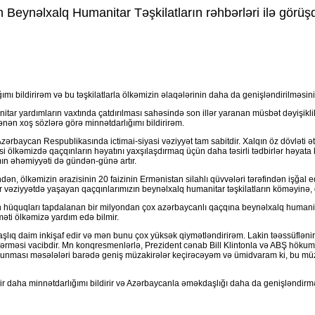
 Beynəlxalq Humanitar Təşkilatların rəhbərləri ilə görü
ımı bildirirəm və bu təşkilatlarla ölkəmizin əlaqələrinin daha da genişləndirilməsi
itar yardımların vaxtında çatdırılması sahəsində son illər yaranan müsbət dəyişikl
ən xoş sözlərə görə minnətdarlığımı bildirirəm.
ərbaycan Respublikasında ictimai-siyasi vəziyyət tam sabitdir. Xalqın öz dövləti ət
nməsi ölkəmizdə qaçqınların həyatını yaxşılaşdırmaq üçün daha təsirli tədbirlər həya
ın əhəmiyyəti də gündən-günə artır.
, ölkəmizin ərazisinin 20 faizinin Ermənistan silahlı qüvvələri tərəfindən işğal
vəziyyətdə yaşayan qaçqınlarımızın beynəlxalq humanitar təşkilatların köməyinə, d
n hüquqları tapdalanan bir milyondan çox azərbaycanlı qaçqına beynəlxalq humanita
məti ölkəmizə yardım edə bilmir.
lıq daim inkişaf edir və mən bunu çox yüksək qiymətləndirirəm. Lakin təəssüfləni
ərməsi vacibdir. Mn konqresmenlərlə, Prezident cənab Bill Klintonla və ABŞ hökumət
unması məsələləri barədə geniş müzakirələr keçirəcəyəm və ümidvaram ki, bu müzak
ə bir daha minnətdarlığımı bildirir və Azərbaycanla əməkdaşlığı daha da genişləndir