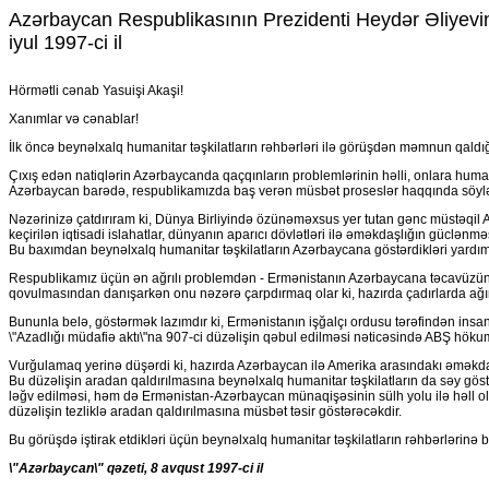
Azərbaycan Respublikasının Prezidenti Heydər Əliyevin
iyul 1997-ci il
Hörmətli cənab Yasuişi Akaşi!
Xanımlar və cənablar!
İlk öncə beynəlxalq humanitar təşkilatların rəhbərləri ilə görüşdən məmnun qaldığ
Çıxış edən natiqlərin Azərbaycanda qaçqınların problemlərinin həlli, onlara human
Azərbaycan barədə, respublikamızda baş verən müsbət proseslər haqqında söylən
Nəzərinizə çatdırıram ki, Dünya Birliyində özünəməxsus yer tutan gənc müstəqil Az
keçirilən iqtisadi islahatlar, dünyanın aparıcı dövlətləri ilə əməkdaşlığın güclə
Bu baxımdan beynəlxalq humanitar təşkilatların Azərbaycana göstərdikləri yardım
Respublikamız üçün ən ağrılı problemdən - Ermənistanın Azərbaycana təcavüzündən
qovulmasından danışarkən onu nəzərə çarpdırmaq olar ki, hazırda çadırlarda ağır 
Bununla belə, göstərmək lazımdır ki, Ermənistanın işğalçı ordusu tərəfindən insa
\"Azadlığı müdafiə aktı\"na 907-ci düzəlişin qəbul edilməsi nəticəsində ABŞ höku
Vurğulamaq yerinə düşərdi ki, hazırda Azərbaycan ilə Amerika arasındakı əməkdaş
Bu düzəlişin aradan qaldırılmasına beynəlxalq humanitar təşkilatların da səy göst
ləğv edilməsi, həm də Ermənistan-Azərbaycan münaqişəsinin sülh yolu ilə həll ol
düzəlişin tezliklə aradan qaldırılmasına müsbət təsir göstərəcəkdir.
Bu görüşdə iştirak etdikləri üçün beynəlxalq humanitar təşkilatların rəhbərlərin
\"Azərbaycan\" qəzeti, 8 avqust 1997-ci il