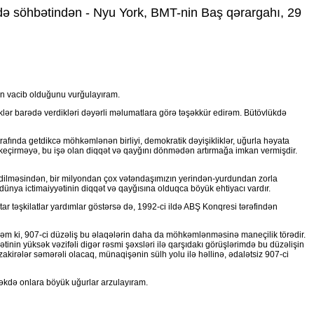
şdə söhbətindən - Nyu York, BMT-nin Baş qərargahı, 29
nin vacib olduğunu vurğulayıram.
iklər barədə verdikləri dəyərli məlumatlara görə təşəkkür edirəm. Bütövlükdə
rafında getdikcə möhkəmlənən birliyi, demokratik dəyişikliklər, uğurla həyata
ta keçirməyə, bu işə olan diqqət və qayğını dönmədən artırmağa imkan vermişdir.
 edilməsindən, bir milyondan çox vətəndaşımızın yerindən-yurdundan zorla
ünya ictimaiyyətinin diqqət və qayğısına olduqca böyük ehtiyacı vardır.
r təşkilatlar yardımlar göstərsə də, 1992-ci ildə ABŞ Konqresi tərəfindən
rəm ki, 907-ci düzəliş bu əlaqələrin daha da möhkəmlənməsinə maneçilik törədir.
inin yüksək vəzifəli digər rəsmi şəxsləri ilə qarşıdakı görüşlərimdə bu düzəlişin
irələr səmərəli olacaq, münaqişənin sülh yolu ilə həllinə, ədalətsiz 907-ci
məkdə onlara böyük uğurlar arzulayıram.