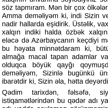
söz tapmıram. Mən bir çox ölkələ
Amma deməliyəm ki, indi Sizin verd
nadir hallarda eşidirik. Üstəlik, vaxt
xalqın indiki halda özbək xalqı
eləcə də Azərbaycanın keçdiyi mər
bu həyata minnətdaram ki, büt
almağa macal tapan adamlar var,
olduqca böyük qayğı qoymuş
deməliyəm, Sizinlə bugünkü üns
ibarətdir ki, Sizin əla, hətta deyər
Qədim tarixdən, fəlsəfə, si
istiqamətlərindən bu qədər adı 