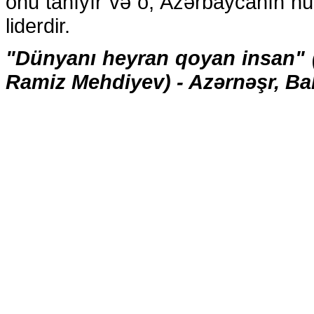
onu tanıyır və o, Azərbaycanın 
liderdir.
"Dünyanı heyran qoyan insan" (İ
Ramiz Mehdiyev) - Azərnəşr, Bak