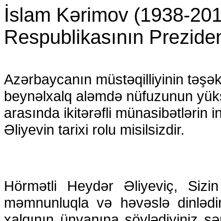
İslam Kərimov (1938-201
Respublikasının Prezide
Azərbaycanın müstəqilliyinin tə
beynəlxalq aləmdə nüfuzunun yüks
arasında ikitərəfli münasibətlərin
Əliyevin tarixi rolu misilsizdir.
Hörmətli Heydər Əliyeviç, Sizin
məmnunluqla və həvəslə dinlədim
xalqının ünvanına söylədiyiniz 