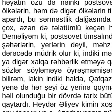
həyatın özü də nəinki postsov
ölkələrin, həm də digər ölkələrin 
apardı, bu sərməstlik dalğasında
çox, əzən də təlatümlü keçən h
Deməliyəm ki, postsovet timsalınd
şəhərlərin, yerlərin deyil, məh
dərəcədə müdrik olur ki, indiki m
ya digər xalqa rəhbərlik etməyə qa
sözlər söyləməyə öyrəşməmiş
bilirəm, lakin indiki halda, Qafq
yenə də hər şeyi öz yerinə qoymağ
həll olunduğu bir dövrdə tarix bü
qaytardı. Heydər Əliyev kimin x