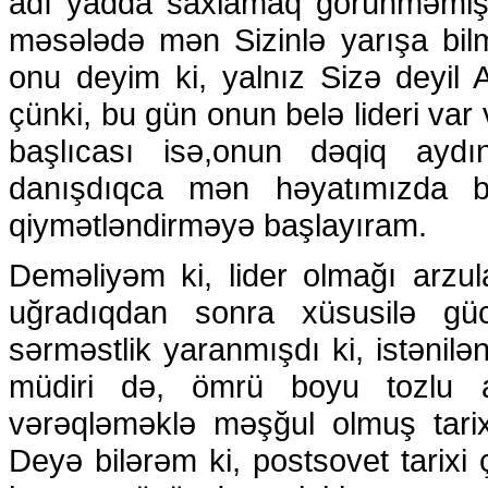
adı yadda saxlamaq görünməmiş i
məsələdə mən Sizinlə yarışa bil
onu deyim ki, yalnız Sizə deyil
çünki, bu gün onun belə lideri var
başlıcası isə,onun dəqiq aydın
danışdıqca mən həyatımızda bir
qiymətləndirməyə başlayıram.
Deməliyəm ki, lider olmağı arzu
uğradıqdan sonra xüsusilə güc
sərməstlik yaranmışdı ki, istənilə
müdiri də, ömrü boyu tozlu arxi
vərəqləməklə məşğul olmuş tarix
Deyə bilərəm ki, postsovet tarixi 