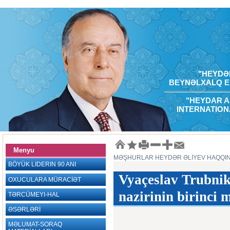
"HEYDƏR
BEYNƏLXALQ E
"HEYDAR A
INTERNATION
Menyu
MƏŞHURLAR HEYDƏR ƏLİYEV HAQQI
BÖYÜK LIDERIN 90 ANI
Vyaçeslav Trubniko
OXUCULARA MÜRACİƏT
nazirinin birinci 
TƏRCÜMEYI-HAL
ƏSƏRLƏRİ
MƏLUMAT-SORAQ