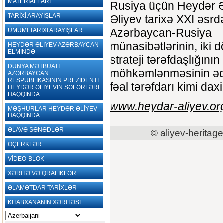
MATERİALLARI
Rusiya üçün Heydər Ə
TARİXİ ARAYIŞLAR
Əliyev tarixə XXI əsrdə
Azərbaycan-Rusiya
ÜMUMİ TARİXİ ARAYIŞLAR
münasibətlərinin, iki d
HEYDƏR ƏLIYEV AZƏRBAYCAN
ELMINDƏ
strateji tərəfdaşlığının
DÜNYA MƏTBUATI
möhkəmlənməsinin əqi
AZƏRBAYCAN
RESPUBLİKASININ PREZİDENTİ
fəal tərəfdarı kimi dax
HEYDƏR ƏLİYEVİN SƏFƏRLƏRİ
HAQQINDA
www.heydar-aliyev.or
MƏŞHURLAR HEYDƏR ƏLİYEV
HAQQINDA
ƏLAVƏ SƏNƏDLƏR
© aliyev-heritage
OÇERKLƏR
VİDEO-BLOK
XƏRİTƏ VƏ QRAFİKLƏR
ƏLAMƏTDAR TARİXLƏR
KİTABXANANIN XƏRİTƏSİ