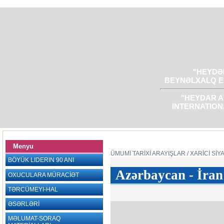
"HEYDƏR
BEYNƏLXALQ E
"HEYDAR A
INTERNATION
Menyu
ÜMUMİ TARİXİ ARAYIŞLAR
/ XARİCİ SİY
BÖYÜK LIDERIN 90 ANI
Azərbaycan - İran
OXUCULARA MÜRACİƏT
TƏRCÜMEYI-HAL
ƏSƏRLƏRİ
MƏLUMAT-SORAQ