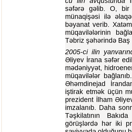
cü ilin avqustunda
İ
səfərə gəlib. O, bi
münaqişəsi ilə əlaqə
bəyanat verib. Xatəm
müqavilələrinin bağ
Təbriz şəhərində Baş 
2005-ci ilin yanvarın
Əliyev İrana səfər ed
mədəniyyət, hidroene
müqavilələr bağlanıb
Əhəmdinejad İrandan
iştirak etmək üçün m
prezident İlham Əliy
imzalanıb. Daha son
Təşkilatının Bakıda
görüşlərdə hər iki p
səviyyədə olduğunu b