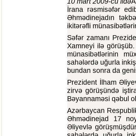
10 mart 2009-cu ildə
A
İrana rəsmisəfər ed
Əhmədinejadın təkbə
ikitərəfli münasibətlər
Səfər zamanı Preziden
Xamneyi ilə görüşüb.
münasibətlərinin müx
sahələrdə uğurla inkişa
bundan sonra da geniş
Prezident İlham Əliye
zirvə görüşündə işti
Bəyannaməsi qəbul o
Azərbaycan Respublik
Əhmədinejad 17 noy
Əliyevlə görüşmüşdür. 
sahələrdə uğurla in