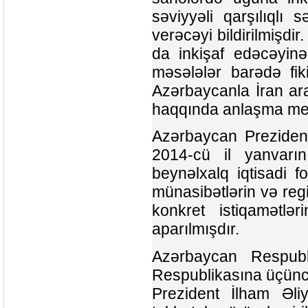
səviyyəli qarşılıqlı s
verəcəyi bildirilmişdir
da inkişaf edəcəyinə 
məsələlər barədə fik
Azərbaycanla İran ar
haqqında anlaşma me
Azərbaycan Prezident
2014-cü il yanvarı
beynəlxalq iqtisadi f
münasibətlərin və reg
konkret istiqamətlər
aparılmışdır.
Azərbaycan Respubli
Respublikasına üçüncü
Prezident İlham Əl