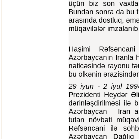
üçün biz son vaxtlar
Bundan sonra da bu tə
arasında dostluq, əmək
müqavilələr imzalanıb
Haşimi Rəfsəncan
Azərbaycanın İranla 
nəticəsində rayonu tə
bu ölkənin ərazisində
29 iyun - 2 iyul 199
Prezidenti Heydər Əli
dərinləşdirilməsi ilə
Azərbaycan - İran a
tutan növbəti müqavi
Rəfsəncani ilə söhb
Azərbaycan Dağlıq