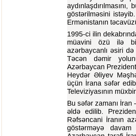
aydınlaşdırılmasını,
göstərilməsini istəyib.
Ermənistanın təcavüzü
1995-ci ilin dekabrınd
müavini özü ilə bi
azərbaycanlı əsiri d
Təcən dəmir yolun
Azərbaycan Prezident
Heydər Əliyev Məşhəd
üçün İrana səfər edi
Televiziyasının müxbi
Bu səfər zamanı İran 
əldə edilib. Prezid
Rəfsəncani İranın az
göstərməyə davam e