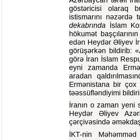
Azərbaycan tərəfi İra
göstəricisi olaraq 
istismarını nəzərdə 
dekabrında
İslam Kon
hökumət başçılarının
edən Heydər Əliyev İra
görüşərkən bildirib: 
görə İran İslam Respub
eyni zamanda Ermən
aradan qaldırılması
Ermənistana bir çox 
təəssüfləndiyimi bildir
İranın o zaman yeni 
Heydər Əliyev Azərba
çərçivəsində əməkdaşlığ
İKT-nin Məhəmməd X