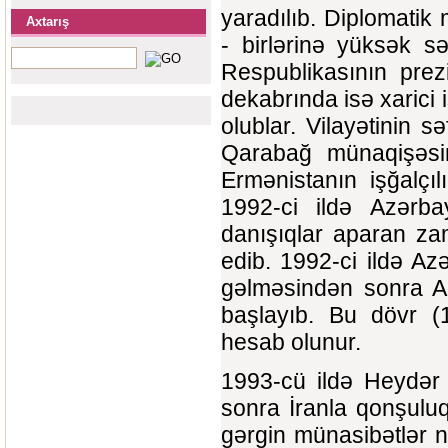
yaradılıb. Diplomatik
Axtarış
- birlərinə yüksək 
Respublikasının prez
dekabrında isə xarici 
olublar. Vilayətinin 
Qarabağ münaqişəsind
Ermənistanın işğalçı
1992-ci ildə Azərba
danışıqlar aparan za
edib. 1992-ci ildə A
gəlməsindən sonra Az
başlayıb. Bu dövr (1
hesab olunur.
1993-cü ildə Heydər
sonra İranla qonşuluq
gərgin münasibətlər 