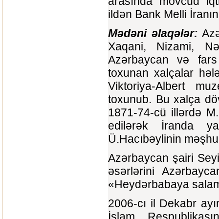
arasında mövcud iqti
ildən Bank Melli İranın 
Mədəni əlaqələr:
Azə
Xaqani, Nizami, Nəs
Azərbaycan və fars 
toxunan xalçalar həl
Viktoriya-Albert m
toxunub. Bu xalça döv
1871-74-cü illərdə M
edilərək İranda y
Ü.Hacıbəylinin məşhu
Azərbaycan şairi Sey
əsərlərini Azərbayc
«Heydərbabaya salam»
2006-cı il Dekabr ay
İslam Respublikasın