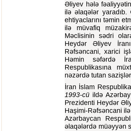
Əliyev hələ fəaliyyət
ilə əlaqələr yaradıb
ehtiyaclarını təmin e
ilə müvafiq müzakir
Məclisinin sədri ola
Heydər Əliyev İranı
Rəfsəncani, xarici işl
Həmin səfərdə İr
Respublikasına müxtə
nəzərdə tutan sazişlər
İran İslam Respublik
1993-cü
ildə Azərbay
Prezidenti Heydər Əli
Haşimi-Rəfsəncani ilə 
Azərbaycan Respubli
əlaqələrdə müəyyən s