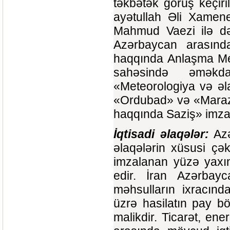
təkbətək görüş keçiril
ayətullah Əli Xamene
Mahmud Vaezi ilə də 
Azərbaycan arasınd
haqqında Anlaşma Me
sahəsində əməkd
«Meteorologiya və ə
«Ordubad» və «Marazad»
haqqında Saziş» imza
İqtisadi əlaqələr:
Azə
əlaqələrin xüsusi çək
imzalanan yüzə yaxın
edir. İran Azərbay
məhsulların ixracın
üzrə hasilatın pay b
malikdir. Ticarət, ene