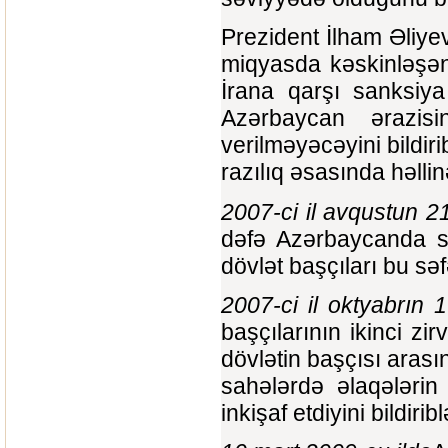
Prezident İlham Əliyev
miqyasda kəskinləşən
İrana qarşı sanksiya 
Azərbaycan ərazis
verilməyəcəyini bildiri
razılıq əsasında həlli
2007-ci il avqustun 2
dəfə Azərbaycanda sə
dövlət başçıları bu sə
2007-ci il oktyabrın 
başçılarının ikinci zi
dövlətin başçısı arasın
sahələrdə əlaqələrin
inkişaf etdiyini bildiribl