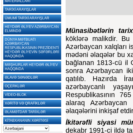
MATERİALLARI
TARİXİ ARAYIŞLAR
ÜMUMİ TARİXİ ARAYIŞLAR
HEYDƏR ƏLIYEV AZƏRBAYCAN
Münasibətlərin tarix
ELMINDƏ
köklərə malikdir. Bu
DÜNYA MƏTBUATI
AZƏRBAYCAN
Azərbaycan xalqları i
RESPUBLİKASININ PREZİDENTİ
HEYDƏR ƏLİYEVİN SƏFƏRLƏRİ
mədəni əlaqələr bu xal
HAQQINDA
bağlanan 1813-cü il 
MƏŞHURLAR HEYDƏR ƏLİYEV
HAQQINDA
sonra Azərbaycan iki
qatılıb. Hazırda İ
ƏLAVƏ SƏNƏDLƏR
azərbaycanlı yaşay
OÇERKLƏR
Respublikasının 765
VİDEO-BLOK
alaraq Azərbaycan İ
XƏRİTƏ VƏ QRAFİKLƏR
əlaqələrini inkişaf etd
ƏLAMƏTDAR TARİXLƏR
KİTABXANANIN XƏRİTƏSİ
İkitərəfli siyasi mü
dekabr 1991-ci ildə ta