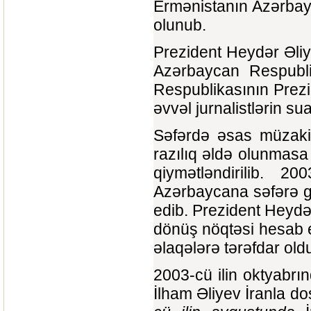
Ermənistanın Azərbay
olunub.
Prezident Heydər Əli
Azərbaycan Respubli
Respublikasının Prez
əvvəl jurnalistlərin su
Səfərdə əsas müzakir
razılıq əldə olunmasa
qiymətləndirilib. 2
Azərbaycana səfərə gəl
edib. Prezident Heydər
dönüş nöqtəsi hesab etd
əlaqələrə tərəfdar ol
2003-cü ilin oktyabrı
İlham Əliyev İranla do