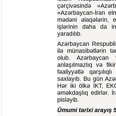
çərçivəsində «Azərb
«Azərbaycan-İran elm
mədəni əlaqələrin, e
işlərinin daha da in
yaradılıb.
Azərbaycan Respublik
ilə münasibətlərin t
olub. Azərbaycan v
anlaşılmazlıq və fik
fəaliyyətlə qarşılı
saxlayıb. Bu gün Azə
Hər iki ölkə İKT, EK
əməkdaşlıq edirlər. 
pisləyib.
Ümumi tarixi arayış 5