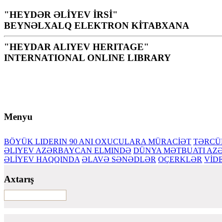
"HEYDƏR ƏLİYEV İRSİ"
BEYNƏLXALQ ELEKTRON KİTABXANA
"HEYDAR ALIYEV HERITAGE"
INTERNATIONAL ONLINE LIBRARY
Kitabxana xalq, millət üçün müqəddəs bir yer, mənəviyyat,
H. Əliyev
Menyu
BÖYÜK LIDERIN 90 ANI
OXUCULARA MÜRACİƏT
TƏRCÜ
ƏLIYEV AZƏRBAYCAN ELMINDƏ
DÜNYA MƏTBUATI AZƏ
ƏLİYEV HAQQINDA
ƏLAVƏ SƏNƏDLƏR
OÇERKLƏR
VİD
Axtarış