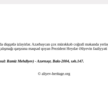
a diqqətlə izləyirlər. Azərbaycan çox mürəkkəb coğrafi məkanda yerləşən
çalışmağı qarşısına məqsəd qoyan Prezident Heydər Əliyevin fəaliyyəti
sul: Ramiz Mehdiyev) - Azərnəşr, Bakı-2004, səh.147.
© aliyev-heritage.org