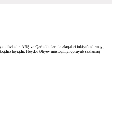
 dövlətdir. ABŞ və Qərb ölkələri ilə əlaqələri inkişaf etdirməyi,
 təqdirə layiqdir. Heydər Əliyev müstəqilliyi qoruyub saxlamaq