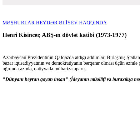
MƏŞHURLAR HEYDƏR ƏLİYEV HAQQINDA
Henri Kisincer, ABŞ-ın dövlət katibi (1973-1977)
Azərbaycan Prezidentinin Qafqazda atdığı addımları Birləşmiş Ştatlard
bazar iqtisadiyyatının və demokratiyanın bərqərar olması üçün əzmlə 
uğrunda əzmlə, qətiyyətlə mübarizə aparır.
"Dünyanı heyran qoyan insan" (İdeyanın müəllifi və buraxılışa mə