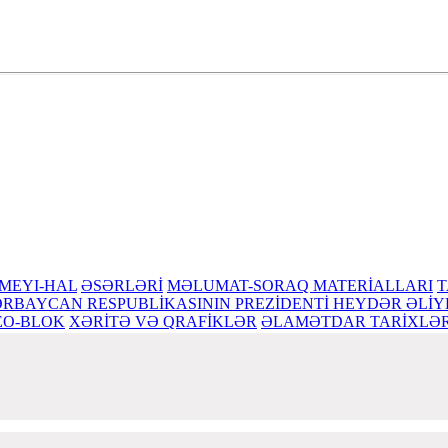
 bilik, zəka mənbəyidir
MEYI-HAL
ƏSƏRLƏRİ
MƏLUMAT-SORAQ MATERİALLARI
T
RBAYCAN RESPUBLİKASININ PREZİDENTİ HEYDƏR ƏLİY
EO-BLOK
XƏRİTƏ VƏ QRAFİKLƏR
ƏLAMƏTDAR TARİXLƏ