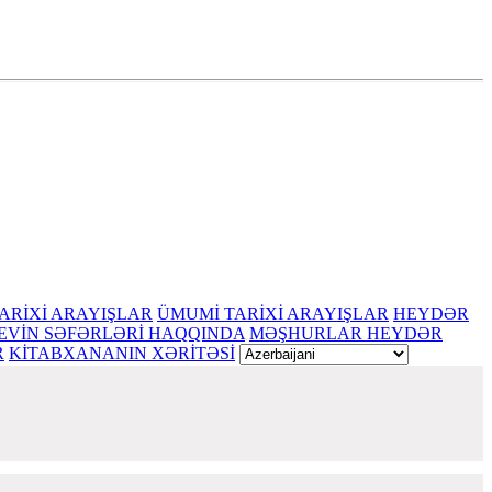
ARİXİ ARAYIŞLAR
ÜMUMİ TARİXİ ARAYIŞLAR
HEYDƏR
EVİN SƏFƏRLƏRİ HAQQINDA
MƏŞHURLAR HEYDƏR
R
KİTABXANANIN XƏRİTƏSİ