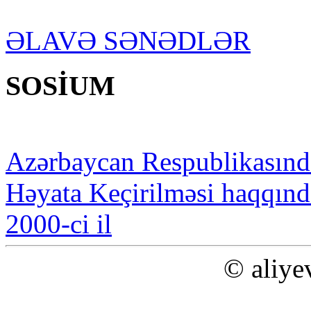
ƏLAVƏ SƏNƏDLƏR
SOSİUM
Azərbaycan Respublikasınd
Həyata Keçirilməsi haqqınd
2000-ci il
© aliye