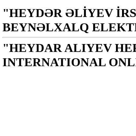
"HEYDƏR ƏLİYEV İRS
BEYNƏLXALQ ELEKT
"HEYDAR ALIYEV HE
INTERNATIONAL ONL
Kitabxana xalq, millət 
mənəviyyat, bilik, zəka
H. Əliyev