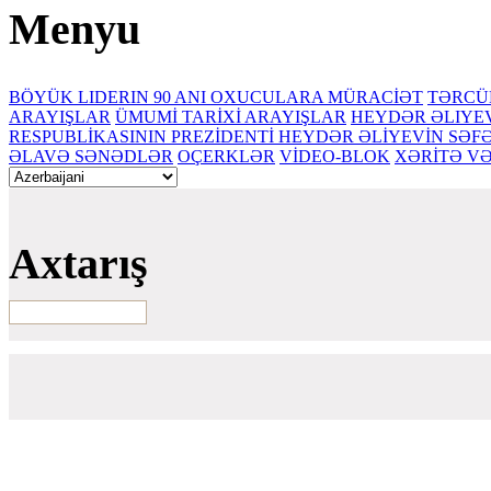
Menyu
BÖYÜK LIDERIN 90 ANI
OXUCULARA MÜRACİƏT
TƏRCÜ
ARAYIŞLAR
ÜMUMİ TARİXİ ARAYIŞLAR
HEYDƏR ƏLIYE
RESPUBLİKASININ PREZİDENTİ HEYDƏR ƏLİYEVİN SƏ
ƏLAVƏ SƏNƏDLƏR
OÇERKLƏR
VİDEO-BLOK
XƏRİTƏ V
Axtarış